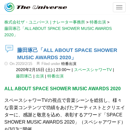
Toggl
株式会社ザ・ユニバース | ナレーター事務所
>
特番出演
>
藤田琢己「ALL ABOUT SPACE SHOWER MUSIC AWARDS
2020」
藤田琢己「ALL ABOUT SPACE SHOWER
MUSIC AWARDS 2020」
On
2020/2/15
Filed under
特番出演
2020年2月15日 (土)
|
23:00〜
|
スペースシャワーTV
|
藤田琢己
|
出演
|
特番出演
ALL ABOUT SPACE SHOWER MUSIC AWARDS 2020
スペースシャワーTVの視点で音楽シーンを総括し、様々
な音楽コンテンツで功績をあげたアーティストとクリエイ
ターに、感謝と敬意を込め、表彰するアワード「SPACE
SHOWER MUSIC AWARDS 2020」（スペシャアワード）
が3/13に開催。