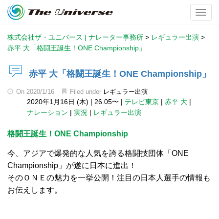
Toggl
株式会社ザ・ユニバース | ナレーター事務所
>
レギュラー出演
>
赤平 大「格闘王誕生！ONE Championship」
赤平 大「格闘王誕生！ONE Championship」
On
2020/1/16
Filed under
レギュラー出演
2020年1月16日 (木)
|
26:05〜
|
テレビ東京
|
赤平 大
|
ナレーション
|
実況
|
レギュラー出演
格闘王誕生！ONE Championship
今、アジアで爆発的な人気を誇る格闘技団体「ONE
Championship」が遂に日本に進出！
そのＯＮＥの魅力を一挙公開！注目の日本人選手の情報も
お伝えします。