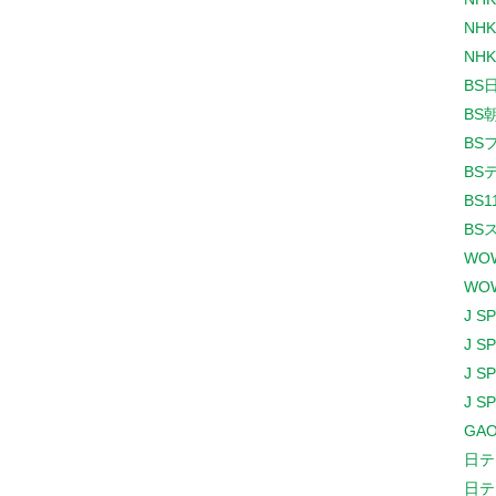
NHK
NHK
BS
BS
BS
BS
BS1
BS
WO
WO
J S
J S
J S
J S
GAO
日テ
日テ