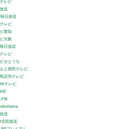
テレビ
放送
S毎日放送
テレビ
ビ愛知
ビ大阪
B毎日放送
テレビ
ビせとうち
もと県民テレビ
島読売テレビ
COMテレビ
AVE
-FM
yokohama
放送
O北陸放送
K BSプレミアム