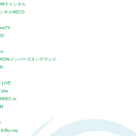
COMチャンネル
ンネルNECO
r
maTV
O!
vi
WOWメンバーズオンデマンド
N
 LIVE
Tube
NREC.tv
CM
B
＆Blu-ray