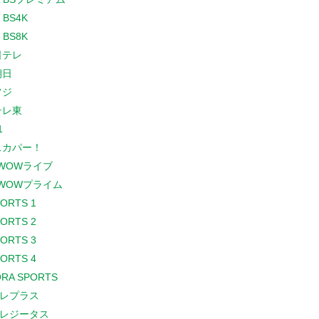
 BS4K
 BS8K
日テレ
朝日
フジ
テレ東
1
スカパー！
WOWライブ
WOWプライム
PORTS 1
PORTS 2
PORTS 3
PORTS 4
RA SPORTS
レプラス
レジータス