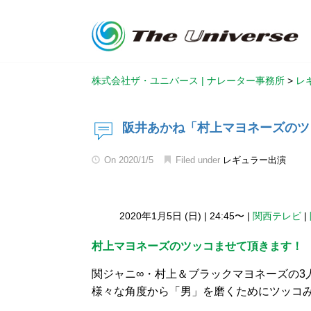
株式会社ザ・ユニバース | ナレーター事務所
>
レ
阪井あかね「村上マヨネーズのツ
On
2020/1/5
Filed under
レギュラー出演
2020年1月5日 (日)
|
24:45〜
|
関西テレビ
|
村上マヨネーズのツッコませて頂きます！
関ジャニ∞・村上＆ブラックマヨネーズの3
様々な角度から「男」を磨くためにツッコ