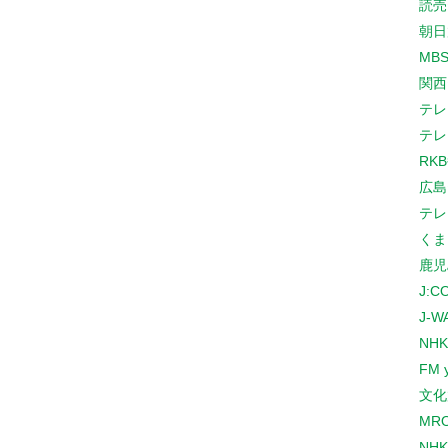
読売
朝日
MB
関西
テレ
テレ
RK
広島
テレ
くま
鹿児
J:
J-W
NHK
FM 
文化
MR
NH