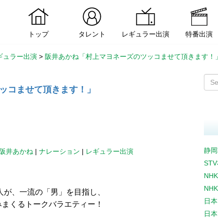
トップ
タレント
レギュラー出演
特番出演
ギュラー出演
>
阪井あかね「村上マヨネーズのツッコませて頂きます！
ッコませて頂きます！」
静岡
阪井あかね
|
ナレーション
|
レギュラー出演
ST
NH
NH
人が、一流の「男」を目指し、
日本
みまくるトークバラエティー！
日本