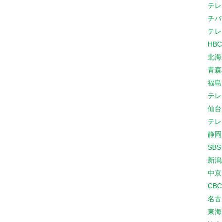
テレ
チバ
テレ
HB
北海
青森
福島
テレ
仙台
テレ
静岡
SB
新潟
中京
CB
名古
東海