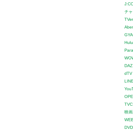
J:
チャ
TVe
Abe
GYA
Hulu
Para
WO
DAZ
dTV
LINE
You
OPE
TV
映画
WE
DVD