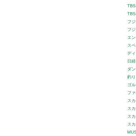
TB
TB
フジ
フジ
エン
スペ
ディ
日経
ダン
釣り
ゴル
ファ
スカ
スカ
スカ
スカ
MUS