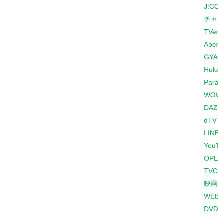
J:
チャ
TVe
Abe
GYA
Hulu
Para
WO
DAZ
dTV
LINE
You
OPE
TV
映画
WE
DVD