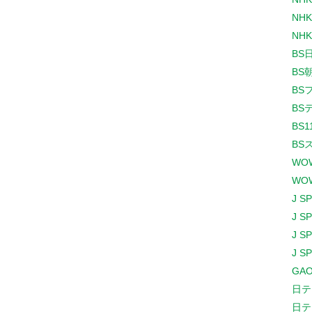
NHK
NHK
BS
BS
BS
BS
BS1
BS
WO
WO
J S
J S
J S
J S
GAO
日テ
日テ