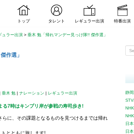
トップ
タレント
レギュラー出演
特番出演
ギュラー出演
>
垂木 勉「帰れマンデー見っけ隊!! 傑作選」
 傑作選」
静岡
|
垂木 勉
|
ナレーション
|
レギュラー出演
ST
曜よる7時はキンプリ岸が参戦の寿司歩き!
NH
NH
さらに、その課題となるものを見つけるまでは帰れ
日本
日本
トとともに旅します!