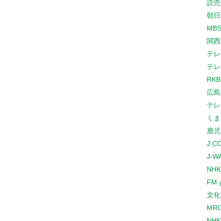
読売
朝日
MB
関西
テレ
テレ
RK
広島
テレ
くま
鹿児
J:
J-W
NHK
FM 
文化
MR
NH