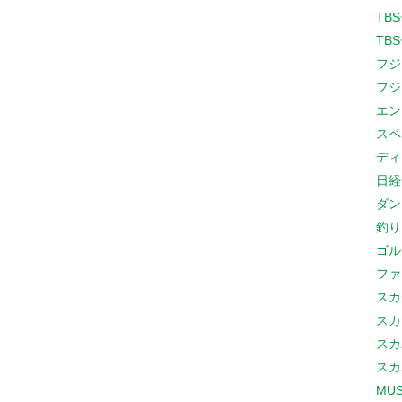
TB
TB
フジ
フジ
エン
スペ
ディ
日経
ダン
釣り
ゴル
ファ
スカ
スカ
スカ
スカ
MUS