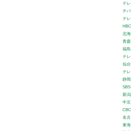
テレ
チバ
テレ
HB
北海
青森
福島
テレ
仙台
テレ
静岡
SB
新潟
中京
CB
名古
東海