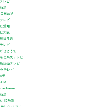
テレビ
放送
S毎日放送
テレビ
ビ愛知
ビ大阪
B毎日放送
テレビ
ビせとうち
もと県民テレビ
島読売テレビ
COMテレビ
AVE
-FM
yokohama
放送
O北陸放送
K BSプレミアム