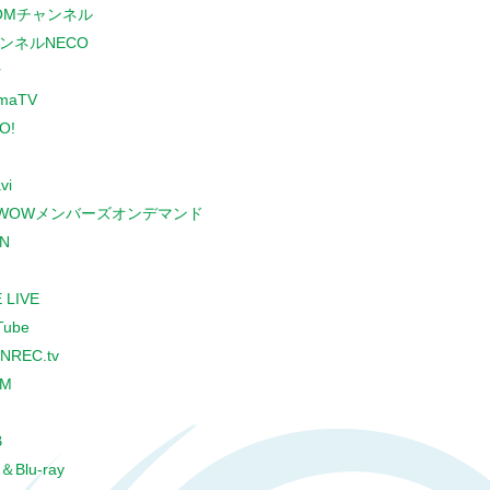
COMチャンネル
ンネルNECO
r
maTV
O!
vi
WOWメンバーズオンデマンド
N
 LIVE
Tube
NREC.tv
CM
B
＆Blu-ray