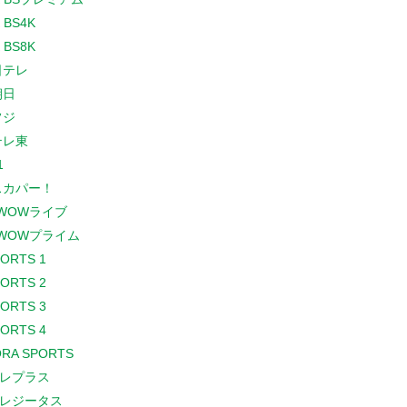
 BS4K
 BS8K
日テレ
朝日
フジ
テレ東
1
スカパー！
WOWライブ
WOWプライム
PORTS 1
PORTS 2
PORTS 3
PORTS 4
RA SPORTS
レプラス
レジータス