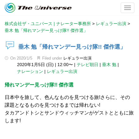
Toggl
株式会社ザ・ユニバース | ナレーター事務所
>
レギュラー出演
>
垂木 勉「帰れマンデー見っけ隊!! 傑作選」
垂木 勉「帰れマンデー見っけ隊!! 傑作選」
On
2020/1/5
Filed under
レギュラー出演
2020年1月5日 (日)
|
12:00〜
|
テレビ朝日
|
垂木 勉
|
ナレーション
|
レギュラー出演
帰れマンデー見っけ隊!! 傑作選
日本中を旅して、色んなものを見つける旅!さらに、その
課題となるものを見つけるまでは帰れない!
タカアンドトシとサンドウィッチマンがゲストとともに旅
します!