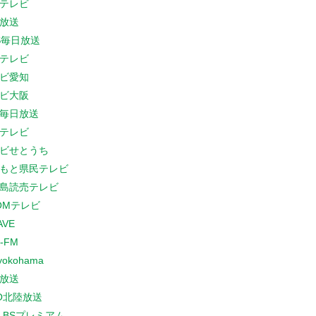
テレビ
放送
S毎日放送
テレビ
ビ愛知
ビ大阪
B毎日放送
テレビ
ビせとうち
もと県民テレビ
島読売テレビ
COMテレビ
AVE
-FM
yokohama
放送
O北陸放送
K BSプレミアム