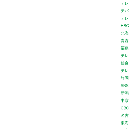
テレ
チバ
テレ
HB
北海
青森
福島
テレ
仙台
テレ
静岡
SB
新潟
中京
CB
名古
東海