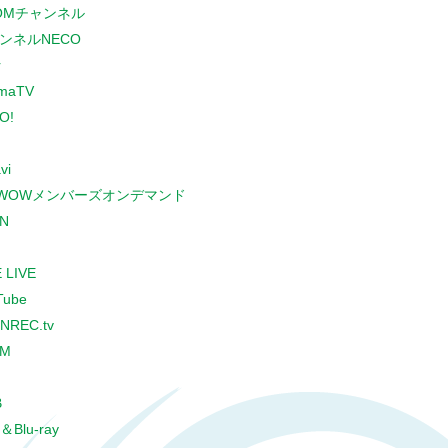
COMチャンネル
ンネルNECO
r
maTV
O!
vi
WOWメンバーズオンデマンド
N
 LIVE
Tube
NREC.tv
CM
B
＆Blu-ray