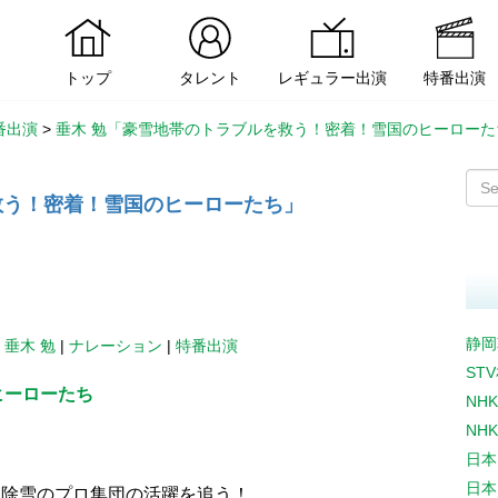
トップ
タレント
レギュラー出演
特番出演
番出演
>
垂木 勉「豪雪地帯のトラブルを救う！密着！雪国のヒーローた
救う！密着！雪国のヒーローたち」
静岡
|
垂木 勉
|
ナレーション
|
特番出演
ST
ヒーローたち
NH
NH
日本
日本
る除雪のプロ集団の活躍を追う！