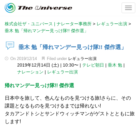
Toggl
株式会社ザ・ユニバース | ナレーター事務所
>
レギュラー出演
>
垂木 勉「帰れマンデー見っけ隊!! 傑作選」
垂木 勉「帰れマンデー見っけ隊!! 傑作選」
On
2019/12/14
Filed under
レギュラー出演
2019年12月14日 (土)
|
10:30〜
|
テレビ朝日
|
垂木 勉
|
ナレーション
|
レギュラー出演
帰れマンデー見っけ隊!! 傑作選
日本中を旅して、色んなものを見つける旅!さらに、その
課題となるものを見つけるまでは帰れない!
タカアンドトシとサンドウィッチマンがゲストとともに旅
します!