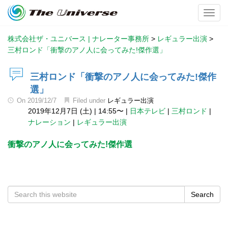
Toggl
株式会社ザ・ユニバース | ナレーター事務所
>
レギュラー出演
>
三村ロンド「衝撃のアノ人に会ってみた!傑作選」
三村ロンド「衝撃のアノ人に会ってみた!傑作
選」
On
2019/12/7
Filed under
レギュラー出演
2019年12月7日 (土)
|
14:55〜
|
日本テレビ
|
三村ロンド
|
ナレーション
|
レギュラー出演
衝撃のアノ人に会ってみた!傑作選
Search