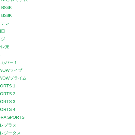
 BS4K
 BS8K
日テレ
朝日
フジ
テレ東
1
スカパー！
WOWライブ
WOWプライム
PORTS 1
PORTS 2
PORTS 3
PORTS 4
RA SPORTS
レプラス
レジータス