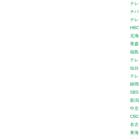
テレ
チバ
テレ
HB
北海
青森
福島
テレ
仙台
テレ
静岡
SB
新潟
中京
CB
名古
東海