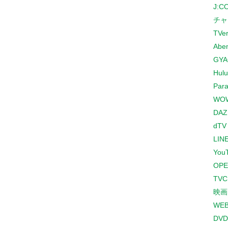
J:
チャ
TVe
Abe
GYA
Hulu
Para
WO
DAZ
dTV
LINE
You
OPE
TV
映画
WE
DVD