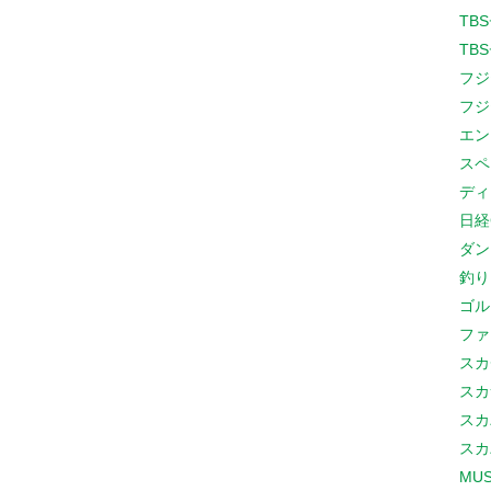
TB
TB
フジ
フジ
エン
スペ
ディ
日経
ダン
釣り
ゴル
ファ
スカ
スカ
スカ
スカ
MUS