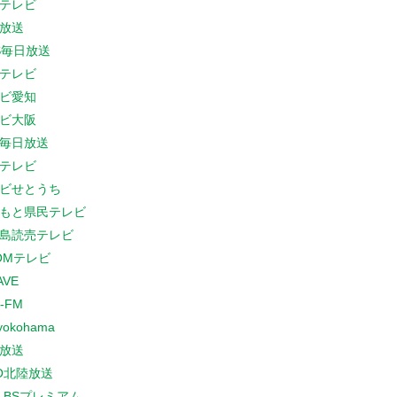
テレビ
放送
S毎日放送
テレビ
ビ愛知
ビ大阪
B毎日放送
テレビ
ビせとうち
もと県民テレビ
島読売テレビ
COMテレビ
AVE
-FM
yokohama
放送
O北陸放送
K BSプレミアム