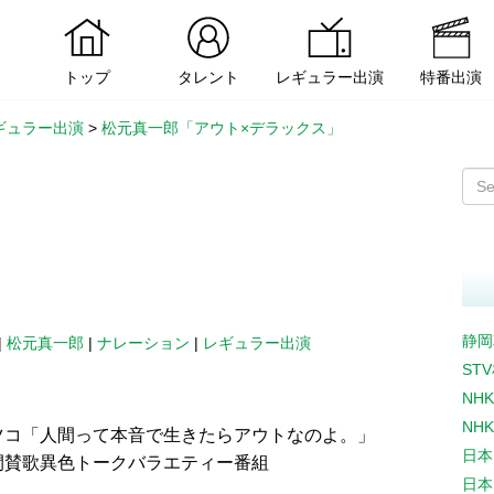
トップ
タレント
レギュラー出演
特番出演
ギュラー出演
>
松元真一郎「アウト×デラックス」
」
静岡
|
松元真一郎
|
ナレーション
|
レギュラー出演
ST
NH
NH
ツコ「人間って本音で生きたらアウトなのよ。」
日本
間賛歌異色トークバラエティー番組
日本