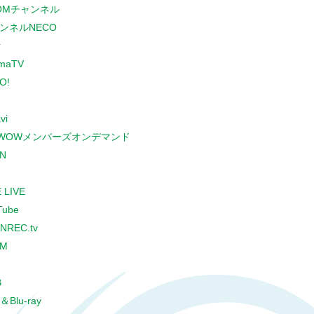
COMチャンネル
ンネルNECO
r
maTV
O!
vi
WOWメンバーズオンデマンド
N
 LIVE
Tube
NREC.tv
CM
B
＆Blu-ray