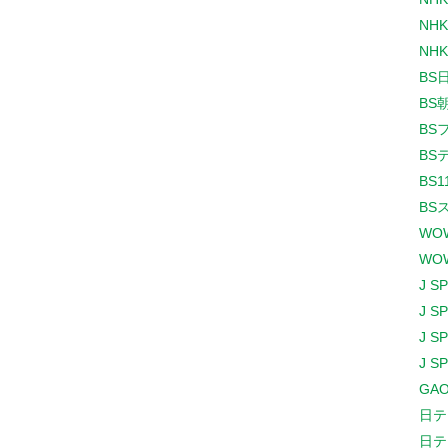
NHK
NHK
BS
BS
BS
BS
BS1
BS
WO
WO
J S
J S
J S
J S
GAO
日テ
日テ