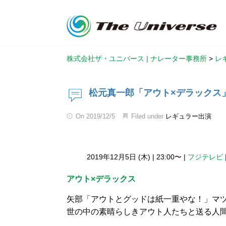
株式会社ザ・ユニバース | ナレーター事務所
>
レ
松元真一郎「アウト×デラックス
On
2019/12/5
Filed under
レギュラー出演
2019年12月5日 (木)
|
23:00〜
|
フジテレビ
アウト×デラックス
矢部「アウトとグッドは紙一重やな！」マ
世の中の素晴らしきアウト人たちと送る人