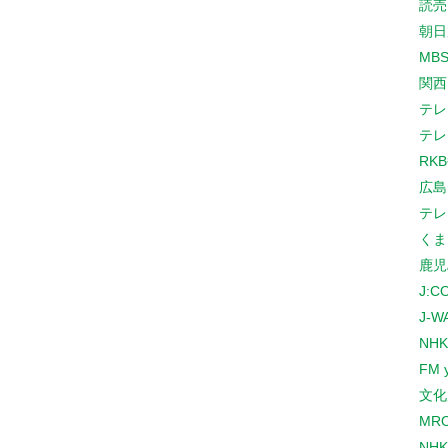
読売
朝日
MB
関西
テレ
テレ
RK
広島
テレ
くま
鹿児
J:
J-W
NHK
FM 
文化
MR
NH