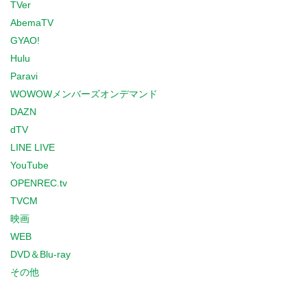
TVer
AbemaTV
GYAO!
Hulu
Paravi
WOWOWメンバーズオンデマンド
DAZN
dTV
LINE LIVE
YouTube
OPENREC.tv
TVCM
映画
WEB
DVD＆Blu-ray
その他