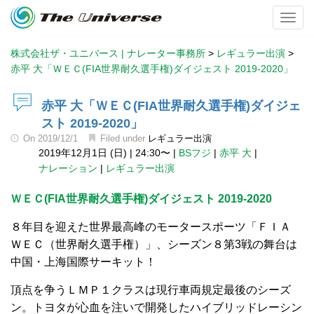
Toggl
株式会社ザ・ユニバース | ナレーター事務所
>
レギュラー出演
>
赤平 大「ＷＥＣ(FIA世界耐久選手権)ダイジェスト 2019-2020」
赤平 大「ＷＥＣ(FIA世界耐久選手権)ダイジェ
スト 2019-2020」
On
2019/12/1
Filed under
レギュラー出演
2019年12月1日 (日)
|
24:30〜
|
BSフジ
|
赤平 大
|
ナレーション
|
レギュラー出演
ＷＥＣ(FIA世界耐久選手権)ダイジェスト 2019-2020
８年目を迎えた世界最高峰のモータースポーツ「ＦＩＡ
ＷＥＣ（世界耐久選手権）」、シーズン８第3戦の舞台は
中国・上海国際サーキット！
頂点を争うＬＭＰ１クラスは現行車両規定最後のシーズ
ン。トヨタが心血を注いで開発したハイブリッドレーシン