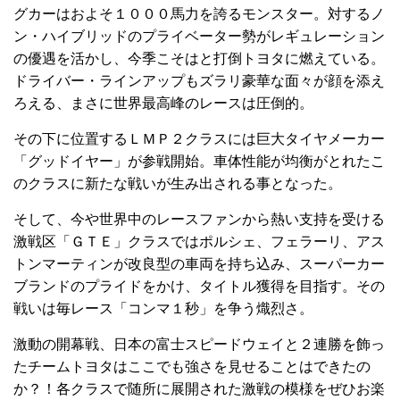
グカーはおよそ１０００馬力を誇るモンスター。対するノ
ン・ハイブリッドのプライベーター勢がレギュレーション
の優遇を活かし、今季こそはと打倒トヨタに燃えている。
ドライバー・ラインアップもズラリ豪華な面々が顔を添え
ろえる、まさに世界最高峰のレースは圧倒的。
その下に位置するＬＭＰ２クラスには巨大タイヤメーカー
「グッドイヤー」が参戦開始。車体性能が均衡がとれたこ
のクラスに新たな戦いが生み出される事となった。
そして、今や世界中のレースファンから熱い支持を受ける
激戦区「ＧＴＥ」クラスではポルシェ、フェラーリ、アス
トンマーティンが改良型の車両を持ち込み、スーパーカー
ブランドのプライドをかけ、タイトル獲得を目指す。その
戦いは毎レース「コンマ１秒」を争う熾烈さ。
激動の開幕戦、日本の富士スピードウェイと２連勝を飾っ
たチームトヨタはここでも強さを見せることはできたの
か？！各クラスで随所に展開された激戦の模様をぜひお楽