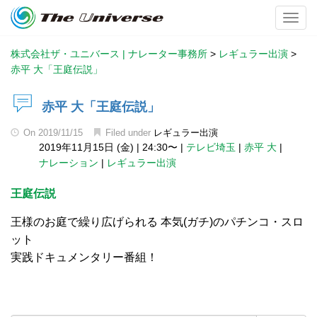
Toggl
株式会社ザ・ユニバース | ナレーター事務所
>
レギュラー出演
>
赤平 大「王庭伝説」
赤平 大「王庭伝説」
On
2019/11/15
Filed under
レギュラー出演
2019年11月15日 (金)
|
24:30〜
|
テレビ埼玉
|
赤平 大
|
ナレーション
|
レギュラー出演
王庭伝説
王様のお庭で繰り広げられる 本気(ガチ)のパチンコ・スロ
ット
実践ドキュメンタリー番組！