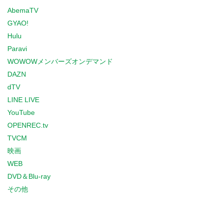
AbemaTV
GYAO!
Hulu
Paravi
WOWOWメンバーズオンデマンド
DAZN
dTV
LINE LIVE
YouTube
OPENREC.tv
TVCM
映画
WEB
DVD＆Blu-ray
その他