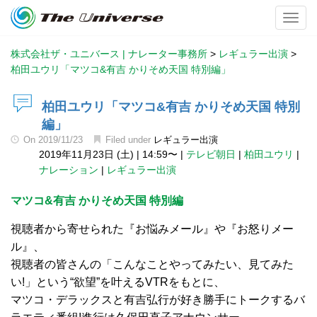
Toggl
株式会社ザ・ユニバース | ナレーター事務所
>
レギュラー出演
>
柏田ユウリ「マツコ&有吉 かりそめ天国 特別編」
柏田ユウリ「マツコ&有吉 かりそめ天国 特別
編」
On
2019/11/23
Filed under
レギュラー出演
2019年11月23日 (土)
|
14:59〜
|
テレビ朝日
|
柏田ユウリ
|
ナレーション
|
レギュラー出演
マツコ&有吉 かりそめ天国 特別編
視聴者から寄せられた『お悩みメール』や『お怒りメー
ル』、
視聴者の皆さんの「こんなことやってみたい、見てみた
い!」という“欲望”を叶えるVTRをもとに、
マツコ・デラックスと有吉弘行が好き勝手にトークするバ