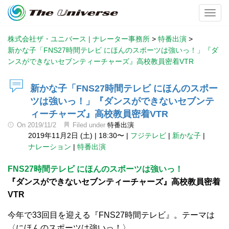
Toggl
株式会社ザ・ユニバース | ナレーター事務所
>
特番出演
>
新かな子「FNS27時間テレビ にほんのスポーツは強いっ！」『ダ
ンスができないセブンティーチャーズ』高校教員密着VTR
新かな子「FNS27時間テレビ にほんのスポー
ツは強いっ！」『ダンスができないセブンテ
ィーチャーズ』高校教員密着VTR
On
2019/11/2
Filed under
特番出演
2019年11月2日 (土)
|
18:30〜
|
フジテレビ
|
新かな子
|
ナレーション
|
特番出演
FNS27時間テレビ にほんのスポーツは強いっ！
『ダンスができないセブンティーチャーズ』高校教員密着
VTR
今年で33回目を迎える『FNS27時間テレビ』。テーマは
〈にほんのスポーツは強いっ！〉。