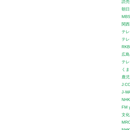
読売
朝日
MB
関西
テレ
テレ
RK
広島
テレ
くま
鹿児
J:
J-W
NHK
FM 
文化
MR
NH