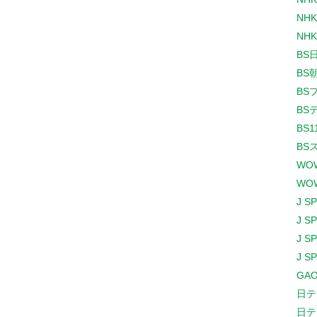
NHK
NHK
BS
BS
BS
BS
BS1
BS
WO
WO
J S
J S
J S
J S
GAO
日テ
日テ