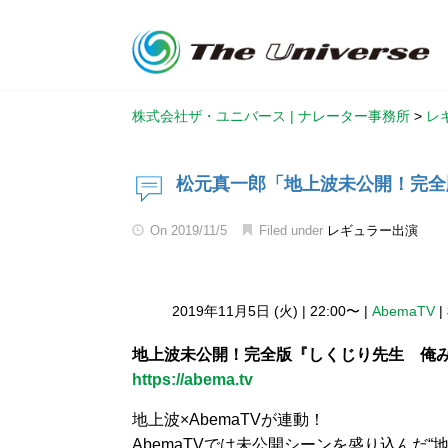
株式会社ザ・ユニバース | ナレーター事務所
>
レ
松元真一郎「地上波未公開！完全
On
2019/11/5
Filed under
レギュラー出演
2019年11月5日 (火)
|
22:00〜
|
AbemaTV
|
地上波未公開！完全版『しくじり先生 俺み
https://abema.tv
地上波×AbemaTVが連動！
AbemaTVでは未公開シーンを盛り込んだ“