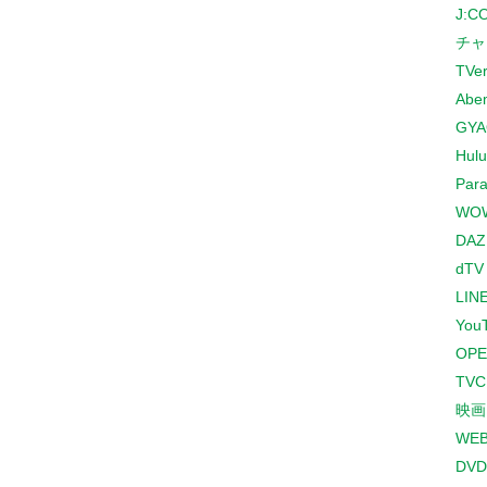
J:
チャ
TVe
Abe
GYA
Hulu
Para
WO
DAZ
dTV
LINE
You
OPE
TV
映画
WE
DVD