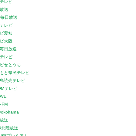
テレビ
放送
S毎日放送
テレビ
ビ愛知
ビ大阪
B毎日放送
テレビ
ビせとうち
もと県民テレビ
島読売テレビ
COMテレビ
AVE
-FM
yokohama
放送
O北陸放送
K BSプレミアム