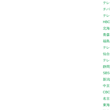
テレ
チバ
テレ
HB
北海
青森
福島
テレ
仙台
テレ
静岡
SB
新潟
中京
CB
名古
東海