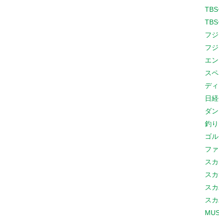
TB
TB
フジ
フジ
エン
スペ
ディ
日経
ダン
釣り
ゴル
ファ
スカ
スカ
スカ
スカ
MUS