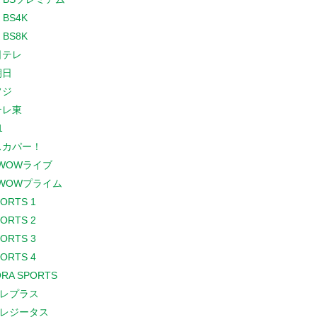
 BS4K
 BS8K
日テレ
朝日
フジ
テレ東
1
スカパー！
WOWライブ
WOWプライム
PORTS 1
PORTS 2
PORTS 3
PORTS 4
RA SPORTS
レプラス
レジータス