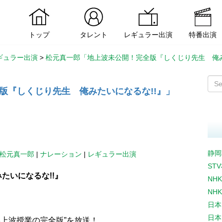
トップ
タレント
レギュラー出演
特番出演
ギュラー出演
>
松元真一郎「地上波未公開！完全版『しくじり先生 俺み
版『しくじり先生 俺みたいになるな!!』」
静岡
松元真一郎
|
ナレーション
|
レギュラー出演
ST
たいになるな!!』
NH
NH
日本
日本
地上波授業の完全版”を放送！