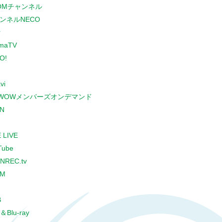
COMチャンネル
ンネルNECO
r
maTV
O!
vi
WOWメンバーズオンデマンド
N
 LIVE
Tube
NREC.tv
CM
B
＆Blu-ray