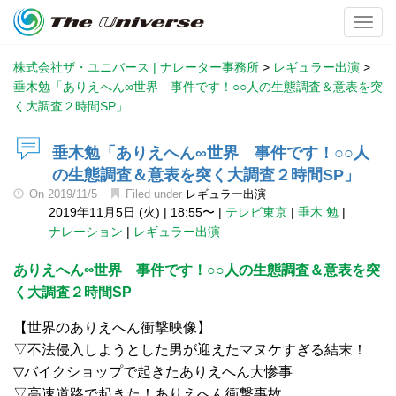
Toggl
株式会社ザ・ユニバース | ナレーター事務所
>
レギュラー出演
>
垂木勉「ありえへん∞世界 事件です！○○人の生態調査＆意表を突
く大調査２時間SP」
垂木勉「ありえへん∞世界 事件です！○○人
の生態調査＆意表を突く大調査２時間SP」
On
2019/11/5
Filed under
レギュラー出演
2019年11月5日 (火)
|
18:55〜
|
テレビ東京
|
垂木 勉
|
ナレーション
|
レギュラー出演
ありえへん∞世界 事件です！○○人の生態調査＆意表を突
く大調査２時間SP
【世界のありえへん衝撃映像】
▽不法侵入しようとした男が迎えたマヌケすぎる結末！
▽バイクショップで起きたありえへん大惨事
▽高速道路で起きた！ありえへん衝撃事故