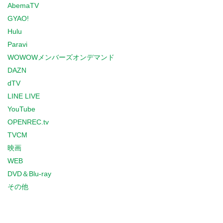
AbemaTV
GYAO!
Hulu
Paravi
WOWOWメンバーズオンデマンド
DAZN
dTV
LINE LIVE
YouTube
OPENREC.tv
TVCM
映画
WEB
DVD＆Blu-ray
その他