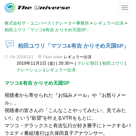
Toggl
株式会社ザ・ユニバース | ナレーター事務所
>
レギュラー出演
>
柏田ユウリ「マツコ&有吉 かりそめ天国SP」
柏田ユウリ「マツコ&有吉 かりそめ天国SP」
On
2019/11/1
Filed under
レギュラー出演
2019年11月1日 (金)
|
20:30〜
|
テレビ朝日
|
柏田ユウリ
|
ナレーション
|
レギュラー出演
マツコ&有吉 かりそめ天国SP
視聴者から寄せられた『お悩みメール』や『お怒りメー
ル』、
視聴者の皆さんの「こんなことやってみたい、見てみた
い!」という“欲望”を叶えるVTRをもとに、
マツコ・デラックスと有吉弘行が好き勝手にトークするバ
ラエティ番組!進行は久保田直子アナウンサー。