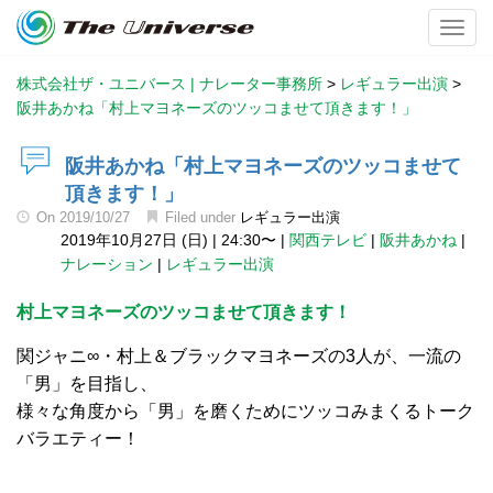
Toggl
株式会社ザ・ユニバース | ナレーター事務所
>
レギュラー出演
>
阪井あかね「村上マヨネーズのツッコませて頂きます！」
阪井あかね「村上マヨネーズのツッコませて
頂きます！」
On
2019/10/27
Filed under
レギュラー出演
2019年10月27日 (日)
|
24:30〜
|
関西テレビ
|
阪井あかね
|
ナレーション
|
レギュラー出演
村上マヨネーズのツッコませて頂きます！
関ジャニ∞・村上＆ブラックマヨネーズの3人が、一流の
「男」を目指し、
様々な角度から「男」を磨くためにツッコみまくるトーク
バラエティー！