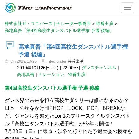
Toggl
株式会社ザ・ユニバース | ナレーター事務所
>
特番出演
>
高地真吾「第4回高校生ダンスバトル選手権 予選 後編」
高地真吾「第4回高校生ダンスバトル選手権
予選 後編」
On
2019/10/26
Filed under
特番出演
2019年10月26日 (土)
|
22:00〜
|
ダンスチャンネル
|
高地真吾
|
ナレーション
|
特番出演
第4回高校生ダンスバトル選手権 予選 後編
ダンス界の未来を担う高校生ダンサーは誰になるのか？
日本一の座をかけHIPHOP、LOCK、POP、BREAKな
ど、ジャンルを超えた1on1のフリースタイルダンスバト
ル「高校生ダンスバトル選手権」が今年も開催！
7月28日（日）に東京・渋谷で行われた予選大会の模様を