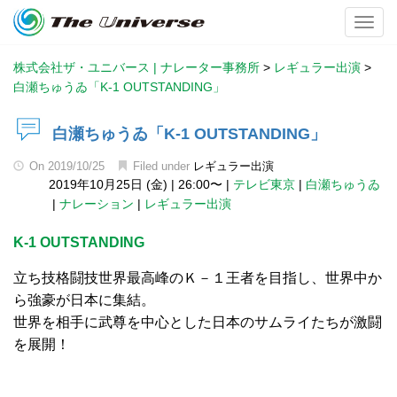
Toggl
株式会社ザ・ユニバース | ナレーター事務所
>
レギュラー出演
>
白瀬ちゅうゐ「K-1 OUTSTANDING」
白瀬ちゅうゐ「K-1 OUTSTANDING」
On
2019/10/25
Filed under
レギュラー出演
2019年10月25日 (金)
|
26:00〜
|
テレビ東京
|
白瀬ちゅうゐ
|
ナレーション
|
レギュラー出演
K-1 OUTSTANDING
立ち技格闘技世界最高峰のＫ－１王者を目指し、世界中か
ら強豪が日本に集結。
世界を相手に武尊を中心とした日本のサムライたちが激闘
を展開！