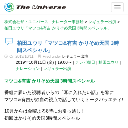
Toggl
株式会社ザ・ユニバース | ナレーター事務所
>
レギュラー出演
>
柏田ユウリ「マツコ&有吉 かりそめ天国 3時間スペシャル」
柏田ユウリ「マツコ&有吉 かりそめ天国 3時
間スペシャル」
On
2019/10/11
Filed under
レギュラー出演
2019年10月11日 (金)
|
19:00〜
|
テレビ朝日
|
柏田ユウリ
|
ナレーション
|
レギュラー出演
マツコ&有吉 かりそめ天国 3時間スペシャル
番組に届いた視聴者からの「耳に入れたい話」を肴に
マツコ&有吉が独自の視点で話していくトークバラエティ!
10月からは金曜よる8時にお引っ越し！
初回はかりそめ天国3時間スペシャル