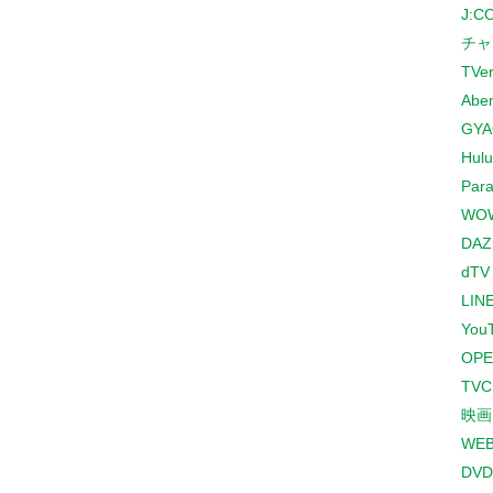
J:
チャ
TVe
Abe
GYA
Hulu
Para
WO
DAZ
dTV
LINE
You
OPE
TV
映画
WE
DVD