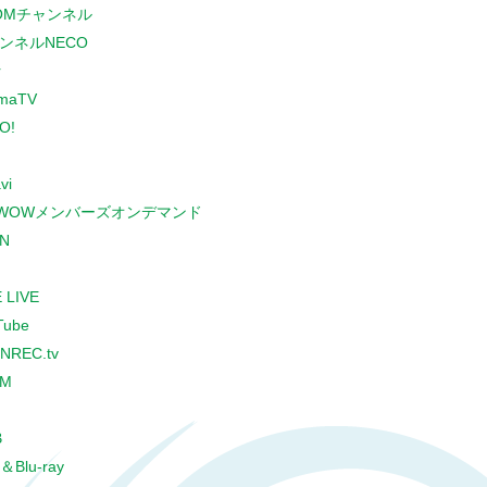
COMチャンネル
ンネルNECO
r
maTV
O!
vi
WOWメンバーズオンデマンド
N
 LIVE
Tube
NREC.tv
CM
B
＆Blu-ray