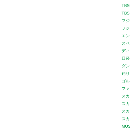
TB
TB
フジ
フジ
エン
スペ
ディ
日経
ダン
釣り
ゴル
ファ
スカ
スカ
スカ
スカ
MUS