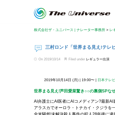
株式会社ザ・ユニバース | ナレーター事務所
>
レ
三村ロンド「世界まる見え!テレ
On
2019/10/14
Filed under
レギュラー出演
2019年10月14日 (月)
|
19:00〜
|
日本テレ
世界まる見え!芦田愛菜驚き○○の裏側SPな
AI弁護士にAI医者にAIコメディアン?最新AI
アラスカでオーロラ・トナカイ・クジラを
全米騒然!未解決殺人事件の犯人28年後に逮捕