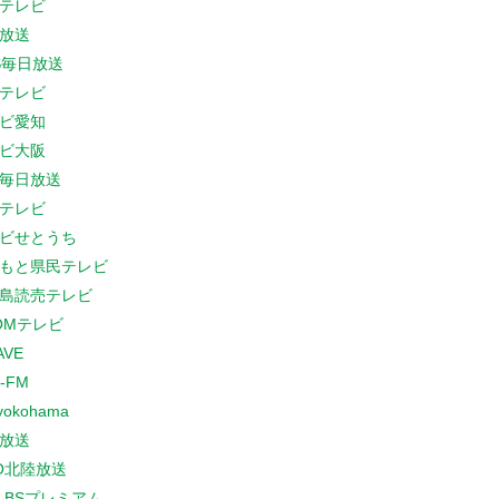
テレビ
放送
S毎日放送
テレビ
ビ愛知
ビ大阪
B毎日放送
テレビ
ビせとうち
もと県民テレビ
島読売テレビ
COMテレビ
AVE
-FM
yokohama
放送
O北陸放送
K BSプレミアム