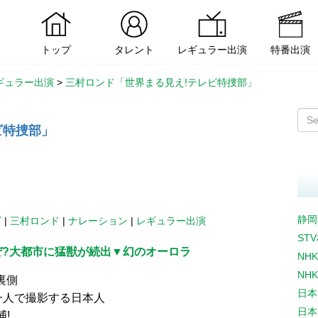
トップ
タレント
レギュラー出演
特番出演
ギュラー出演
>
三村ロンド「世界まる見え!テレビ特捜部」
ビ特捜部」
静岡
ビ
|
三村ロンド
|
ナレーション
|
レギュラー出演
ST
ぜ?大都市に猛獣が続出▼幻のオーロラ
NH
NH
裏側
日本
一人で撮影する日本人
日本
!