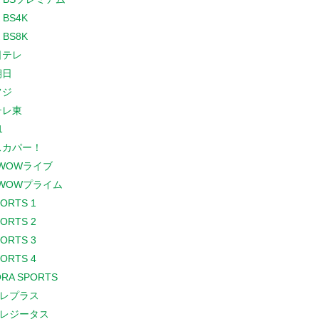
 BS4K
 BS8K
日テレ
朝日
フジ
テレ東
1
スカパー！
WOWライブ
WOWプライム
PORTS 1
PORTS 2
PORTS 3
PORTS 4
RA SPORTS
レプラス
レジータス