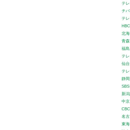
テレ
チバ
テレ
HB
北海
青森
福島
テレ
仙台
テレ
静岡
SB
新潟
中京
CB
名古
東海