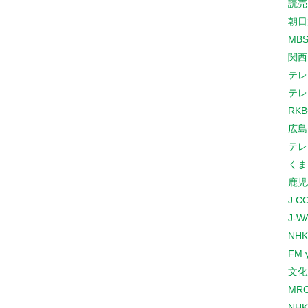
読売
朝日
MB
関西
テレ
テレ
RK
広島
テレ
くま
鹿児
J:
J-W
NHK
FM 
文化
MR
NH