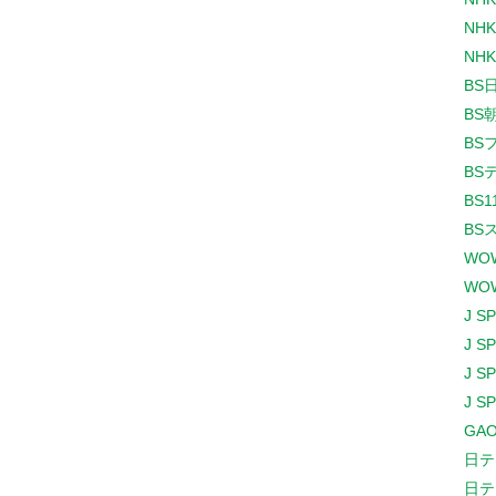
NHK
NHK
BS
BS
BS
BS
BS1
BS
WO
WO
J S
J S
J S
J S
GAO
日テ
日テ