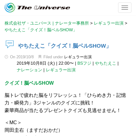
Toggl
株式会社ザ・ユニバース | ナレーター事務所
>
レギュラー出演
>
やちたえこ「クイズ！脳ベルSHOW」
やちたえこ「クイズ！脳ベルSHOW」
On
2019/10/8
Filed under
レギュラー出演
2019年10月8日 (火)
|
22:00〜
|
BSフジ
|
やちたえこ
|
ナレーション
|
レギュラー出演
クイズ！脳ベルSHOW
脳トレで疲れた脳をリフレッシュ！「ひらめき力・記憶
力・瞬発力」3ジャンルのクイズに挑戦！
豪華商品が当たるプレゼントクイズも見逃せません！
＜MC＞
岡田圭右（ますだおかだ）