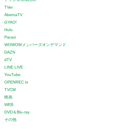
TVer
AbemaTV
GYAO!
Hulu
Paravi
WOWOWメンバーズオンデマンド
DAZN
dTV
LINE LIVE
YouTube
OPENREC.tv
TVCM
映画
WEB
DVD＆Blu-ray
その他