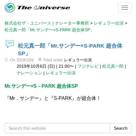
Toggl
株式会社ザ・ユニバース | ナレーター事務所
>
レギュラー出演
>
松元真一郎「Mr.サンデー×S-PARK 超合体SP」
松元真一郎「Mr.サンデー×S-PARK 超合体
SP」
On
2019/10/6
Filed under
レギュラー出演
2019年10月6日 (日)
|
21:00〜
|
フジテレビ
|
松元真一郎
|
ナレーション
|
レギュラー出演
Mr.サンデー×S－PARK 超合体SP
『Mr．サンデー』と『S-PARK』が超合体！
Search