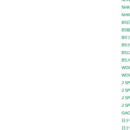
NHK
NHK
BS
BS
BS
BS
BS1
BS
WO
WO
J S
J S
J S
J S
GAO
日テ
日テ