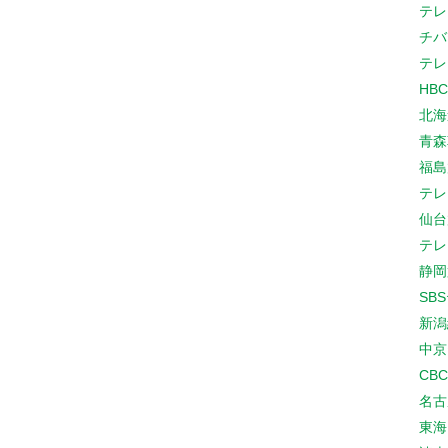
テレ
チバ
テレ
HB
北海
青森
福島
テレ
仙台
テレ
静岡
SB
新潟
中京
CB
名古
東海