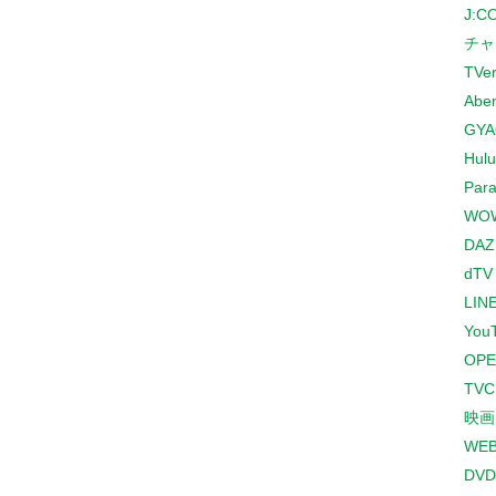
J:
チャ
TVe
Abe
GYA
Hulu
Para
WO
DAZ
dTV
LINE
You
OPE
TV
映画
WE
DVD