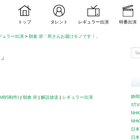
トップ
タレント
レギュラー出演
特番出演
ギュラー出演
>
朝倉 崇「所さんお届けモノです！」
！」
静岡
MBS制作)
|
朝倉 崇
|
解説放送
|
レギュラー出演
ST
NH
NH
日本
日本