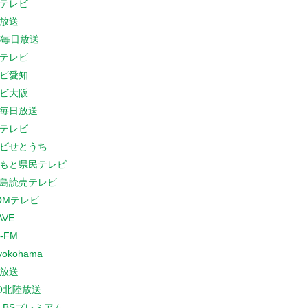
テレビ
放送
S毎日放送
テレビ
ビ愛知
ビ大阪
B毎日放送
テレビ
ビせとうち
もと県民テレビ
島読売テレビ
COMテレビ
AVE
-FM
yokohama
放送
O北陸放送
K BSプレミアム