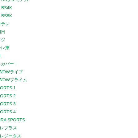
 BS4K
 BS8K
日テレ
朝日
フジ
テレ東
1
スカパー！
WOWライブ
WOWプライム
PORTS 1
PORTS 2
PORTS 3
PORTS 4
RA SPORTS
レプラス
レジータス