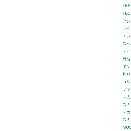
TB
TB
フジ
フジ
エン
スペ
ディ
日経
ダン
釣り
ゴル
ファ
スカ
スカ
スカ
スカ
MUS