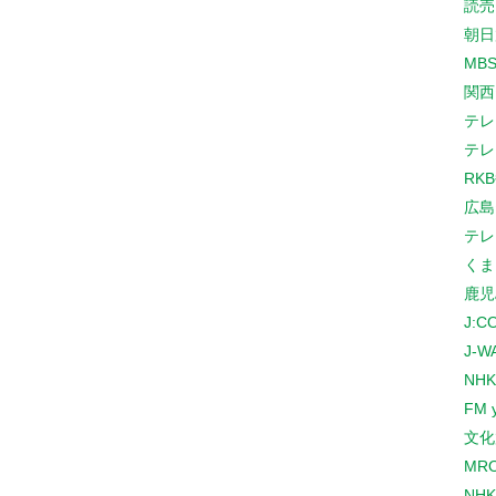
読売
朝日
MB
関西
テレ
テレ
RK
広島
テレ
くま
鹿児
J:
J-W
NHK
FM 
文化
MR
NH