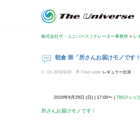
株式会社ザ・ユニバース | ナレーター事務所
>
レ
朝倉 崇「所さんお届けモノです
On
2019/9/29
Filed under
レギュラー出演
2019年9月29日 (日)
|
17:00〜
|
TBSテレビ(
所さんお届けモノです！