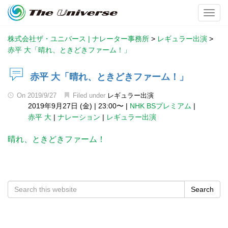
Toggl
株式会社ザ・ユニバース | ナレーター事務所
>
レギュラー出演
>
赤平 大「晴れ、ときどきファーム！」
赤平 大「晴れ、ときどきファーム！」
On
2019/9/27
Filed under
レギュラー出演
2019年9月27日 (金)
|
23:00〜
|
NHK BSプレミアム
|
赤平 大
|
ナレーション
|
レギュラー出演
晴れ、ときどきファーム！
Search