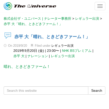
Toggl
株式会社ザ・ユニバース | ナレーター事務所
>
レギュラー出演
>
赤平 大「晴れ、ときどきファーム！」
赤平 大「晴れ、ときどきファーム！」
On
2019/9/20
Filed under
レギュラー出演
2019年9月20日 (金)
|
23:00〜
|
NHK BSプレミアム
|
赤平 大
|
ナレーション
|
レギュラー出演
晴れ、ときどきファーム！
Search