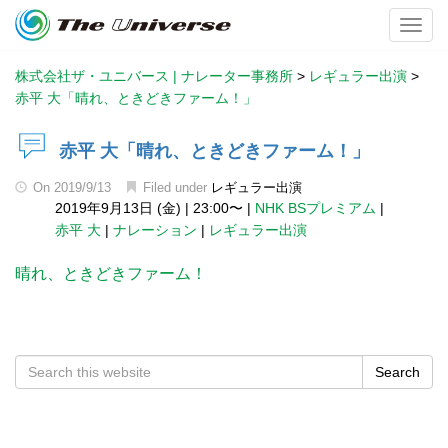
Toggl
株式会社ザ・ユニバース | ナレーター事務所
>
レギュラー出演
>
赤平 大「晴れ、ときどきファーム！」
赤平 大「晴れ、ときどきファーム！」
On
2019/9/13
Filed under
レギュラー出演
2019年9月13日 (金)
|
23:00〜
|
NHK BSプレミアム
|
赤平 大
|
ナレーション
|
レギュラー出演
晴れ、ときどきファーム！
Search