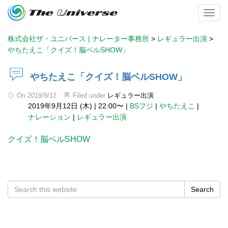
Toggl
株式会社ザ・ユニバース | ナレーター事務所
>
レギュラー出演
>
やちたえこ「クイズ！脳ベルSHOW」
やちたえこ「クイズ！脳ベルSHOW」
On
2019/9/12
Filed under
レギュラー出演
2019年9月12日 (木)
|
22:00〜
|
BSフジ
|
やちたえこ
|
ナレーション
|
レギュラー出演
クイズ！脳ベルSHOW
Search