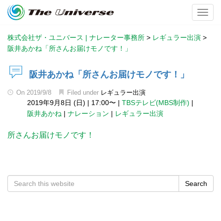
Toggl
株式会社ザ・ユニバース | ナレーター事務所
>
レギュラー出演
>
阪井あかね「所さんお届けモノです！」
阪井あかね「所さんお届けモノです！」
On
2019/9/8
Filed under
レギュラー出演
2019年9月8日 (日)
|
17:00〜
|
TBSテレビ(MBS制作)
|
阪井あかね
|
ナレーション
|
レギュラー出演
所さんお届けモノです！
Search