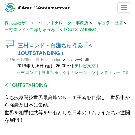
Toggl
株式会社ザ・ユニバース | ナレーター事務所
>
レギュラー出演
>
三村ロンド・白瀬ちゅうゐ「K-1OUTSTANDING」
三村ロンド・白瀬ちゅうゐ「K-
1OUTSTANDING」
On
2019/9/6
Filed under
レギュラー出演
2019年9月6日 (金)
|
26:00〜
|
テレビ東京
|
三村ロンド
|
白瀬ちゅうゐ
|
ナレーション
|
レギュラー出演
K-1OUTSTANDING
立ち技格闘技世界最高峰のＫ－１王者を目指し、世界中か
ら強豪が日本に集結。
世界を相手に武尊を中心とした日本のサムライたちが激闘
を展開！