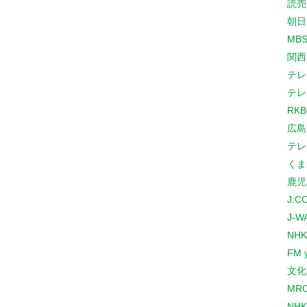
読売
朝日
MB
関西
テレ
テレ
RK
広島
テレ
くま
鹿児
J:
J-W
NHK
FM 
文化
MR
NH