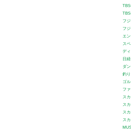
TB
TB
フジ
フジ
エン
スペ
ディ
日経
ダン
釣り
ゴル
ファ
スカ
スカ
スカ
スカ
MUS