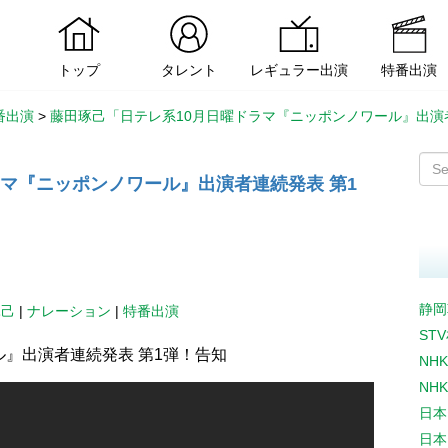
トップ
タレント
レギュラー出演
特番出演
番出演
>
藤田琢己「日テレ系10月日曜ドラマ『ニッポンノワール』出演
マ『ニッポンノワール』出演者連続発表 第1
静岡
琢己
|
ナレーション
|
特番出演
ST
ル』出演者連続発表 第1弾！告知
NH
NH
日本
日本