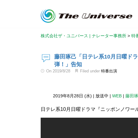
株式会社ザ・ユニバース | ナレーター事務所
>
特
藤田琢己「日テレ系10月日曜ドラ
弾！」告知
On
2019/8/28
Filed under
特番出演
2019年8月28日 (水)
|
放送中
|
WEB
|
藤田
日テレ系10月日曜ドラマ『ニッポンノワー