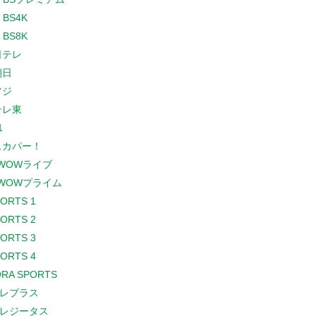
 BS4K
 BS8K
日テレ
朝日
フジ
テレ東
1
スカパー！
WOWライブ
WOWプライム
PORTS 1
PORTS 2
PORTS 3
PORTS 4
RA SPORTS
レプラス
レジータス