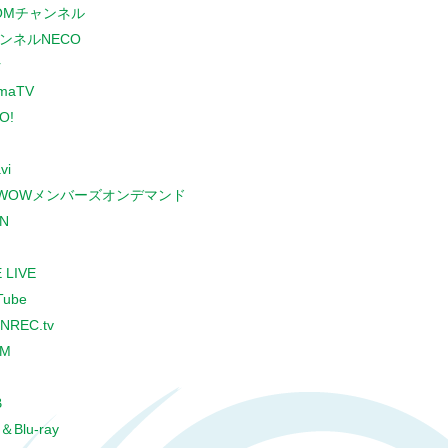
COMチャンネル
ンネルNECO
r
maTV
O!
vi
WOWメンバーズオンデマンド
N
 LIVE
Tube
NREC.tv
CM
B
＆Blu-ray