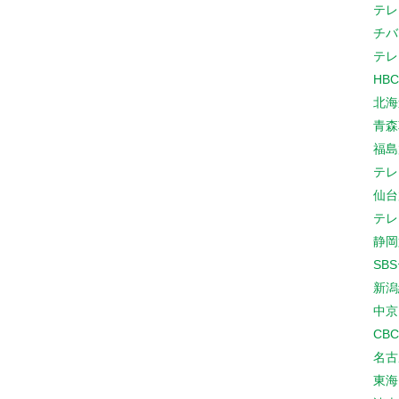
テレ
チバ
テレ
HB
北海
青森
福島
テレ
仙台
テレ
静岡
SB
新潟
中京
CB
名古
東海