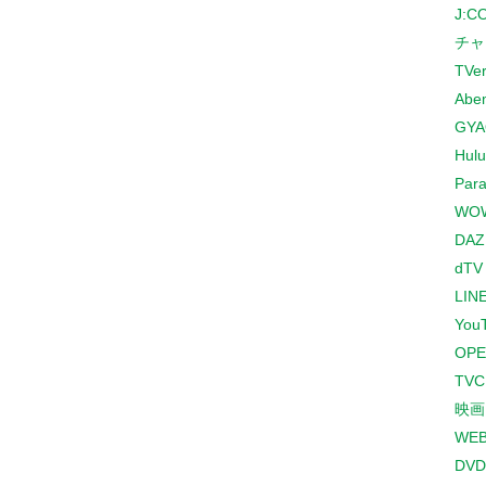
J:
チャ
TVe
Abe
GYA
Hulu
Para
WO
DAZ
dTV
LINE
You
OPE
TV
映画
WE
DVD