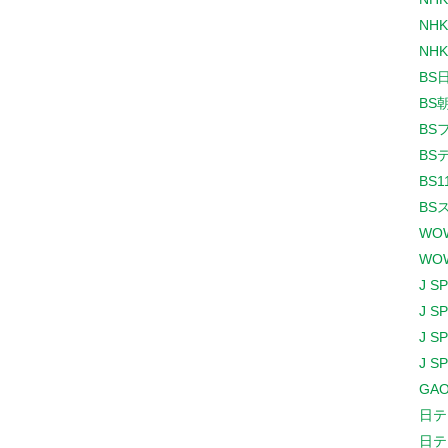
NHK
NHK
BS
BS
BS
BS
BS1
BS
WO
WO
J S
J S
J S
J S
GAO
日テ
日テ