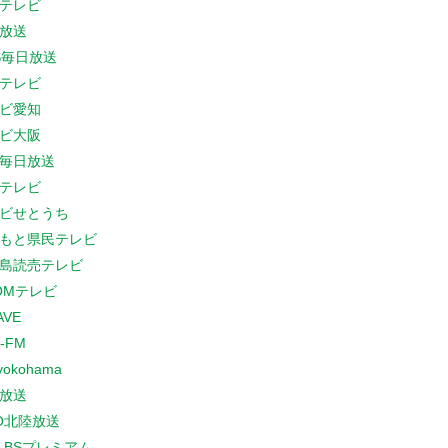
テレビ
放送
S毎日放送
テレビ
ビ愛知
ビ大阪
B毎日放送
テレビ
ビせとうち
もと県民テレビ
島読売テレビ
COMテレビ
AVE
-FM
yokohama
放送
O北陸放送
K BSプレミアム