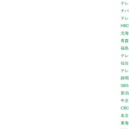
テレ
チバ
テレ
HB
北海
青森
福島
テレ
仙台
テレ
静岡
SB
新潟
中京
CB
名古
東海