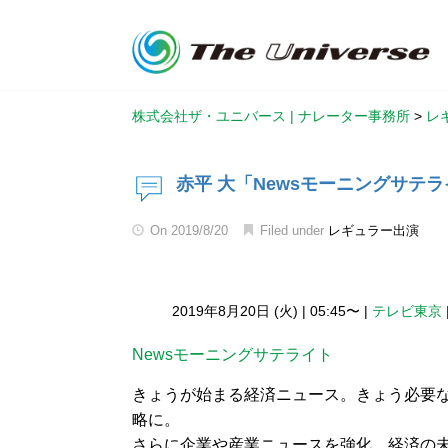
株式会社ザ・ユニバース | ナレーター事務所
>
レ
赤平 大「Newsモーニングサテラ
On
2019/8/20
Filed under
レギュラー出演
2019年8月20日 (火)
|
05:45〜
|
テレビ東京
Newsモーニングサテライト
きょうが始まる経済ニュース。きょう必要
略に。
さらに企業や産業ニュースを強化。経済の