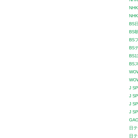
NHK
NHK
BS
BS
BS
BS
BS1
BS
WO
WO
J S
J S
J S
J S
GAO
日テ
日テ