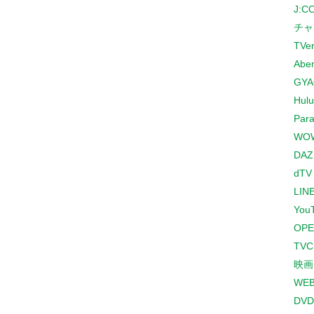
J:
チャ
TVe
Abe
GYA
Hulu
Para
WO
DAZ
dTV
LINE
You
OPE
TV
映画
WE
DVD