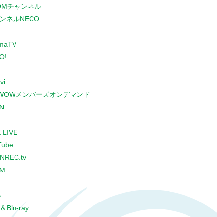
COMチャンネル
ンネルNECO
r
maTV
O!
vi
WOWメンバーズオンデマンド
N
 LIVE
Tube
NREC.tv
CM
B
＆Blu-ray