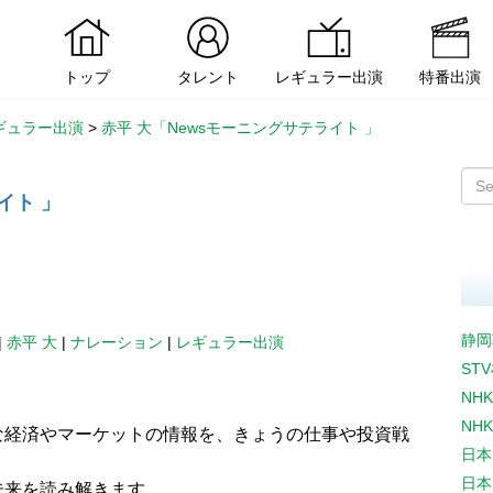
トップ
タレント
レギュラー出演
特番出演
ギュラー出演
>
赤平 大「Newsモーニングサテライト 」
イト 」
静岡
|
赤平 大
|
ナレーション
|
レギュラー出演
ST
NH
NH
な経済やマーケットの情報を、きょうの仕事や投資戦
日本
日本
未来を読み解きます。