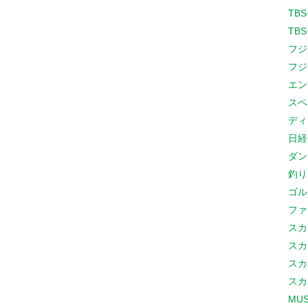
TB
TB
フジ
フジ
エン
スペ
ディ
日経
ダン
釣り
ゴル
ファ
スカ
スカ
スカ
スカ
MUS