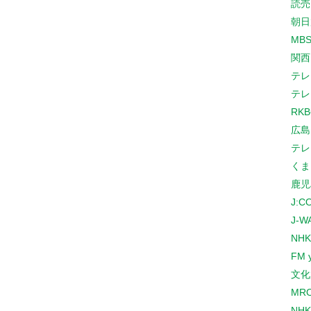
読売
朝日
MB
関西
テレ
テレ
RK
広島
テレ
くま
鹿児
J:
J-W
NHK
FM 
文化
MR
NH