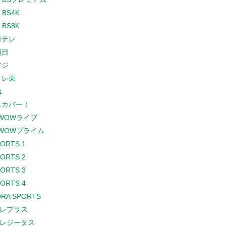
 BS4K
 BS8K
日テレ
朝日
フジ
テレ東
1
スカパー！
WOWライブ
WOWプライム
PORTS 1
PORTS 2
PORTS 3
PORTS 4
RA SPORTS
レプラス
レジータス