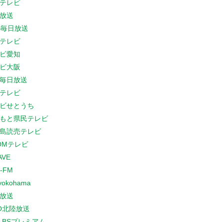
テレビ
放送
S毎日放送
テレビ
ビ愛知
ビ大阪
B毎日放送
テレビ
ビせとうち
もと県民テレビ
島読売テレビ
COMテレビ
AVE
-FM
yokohama
放送
O北陸放送
K BSプレミアム