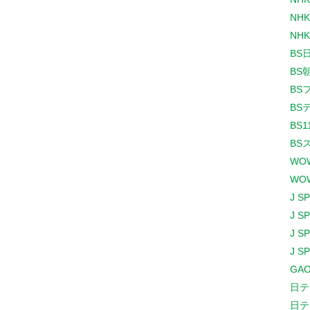
NHK
NHK
BS
BS
BS
BS
BS1
BS
WO
WO
J S
J S
J S
J S
GAO
日テ
日テ