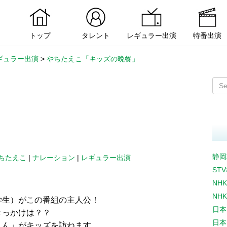
トップ
タレント
レギュラー出演
特番出演
ギュラー出演
>
やちたえこ「キッズの晩餐」
静岡
ちたえこ
|
ナレーション
|
レギュラー出演
ST
NH
NH
学生）がこの番組の主人公！
日本
きっかけは？？
日本
くん」がキッズを訪ねます。