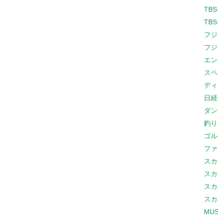
TB
TB
フジ
フジ
エン
スペ
ディ
日経
ダン
釣り
ゴル
ファ
スカ
スカ
スカ
スカ
MUS