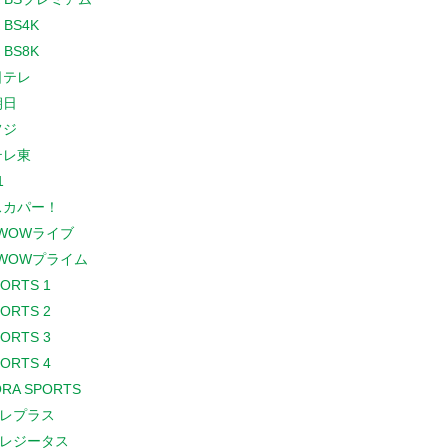
 BS4K
 BS8K
日テレ
朝日
フジ
テレ東
1
スカパー！
WOWライブ
WOWプライム
PORTS 1
PORTS 2
PORTS 3
PORTS 4
RA SPORTS
レプラス
レジータス