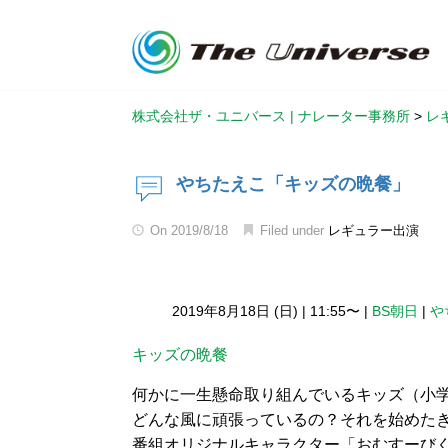
株式会社ザ・ユニバース | ナレーター事務所
>
レ
やちたえこ「キッズの晩餐」
On
2019/8/18
Filed under
レギュラー出演
2019年8月18日 (日)
|
11:55〜
|
BS朝日
|
や
キッズの晩餐
何かに一生懸命取り組んでいるキッズ（小
どんな風に頑張っているの？それを始めた
番組オリジナルキャラクター「おむすーび