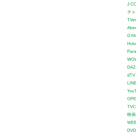
J:
チャ
TVe
Abe
GYA
Hulu
Para
WO
DAZ
dTV
LINE
You
OPE
TV
映画
WE
DVD