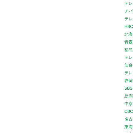
テレ
チバ
テレ
HB
北海
青森
福島
テレ
仙台
テレ
静岡
SB
新潟
中京
CB
名古
東海