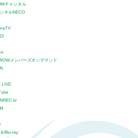
COMチャンネル
ンネルNECO
r
maTV
O!
vi
WOWメンバーズオンデマンド
N
 LIVE
Tube
NREC.tv
CM
B
＆Blu-ray