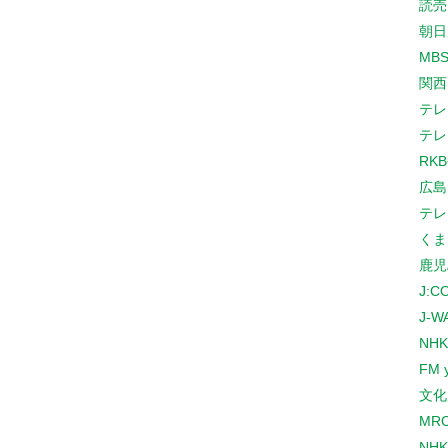
読売
朝日
MB
関西
テレ
テレ
RK
広島
テレ
くま
鹿児
J:
J-W
NHK
FM 
文化
MR
NH