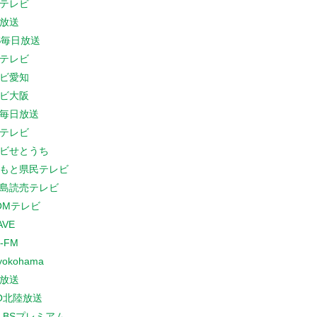
テレビ
放送
S毎日放送
テレビ
ビ愛知
ビ大阪
B毎日放送
テレビ
ビせとうち
もと県民テレビ
島読売テレビ
COMテレビ
AVE
-FM
yokohama
放送
O北陸放送
K BSプレミアム