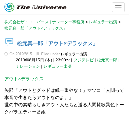
Toggl
株式会社ザ・ユニバース | ナレーター事務所
>
レギュラー出演
>
松元真一郎「アウト×デラックス」
松元真一郎「アウト×デラックス」
On
2019/8/15
Filed under
レギュラー出演
2019年8月15日 (木)
|
23:00〜
|
フジテレビ
|
松元真一郎
|
ナレーション
|
レギュラー出演
アウト×デラックス
矢部「アウトとグッドは紙一重やな！」マツコ「人間って
本音で生きたらアウトなのよ。」
世の中の素晴らしきアウト人たちと送る人間賛歌異色トー
クバラエティー番組