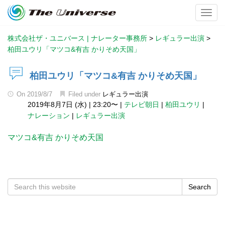
Toggl
株式会社ザ・ユニバース | ナレーター事務所
>
レギュラー出演
>
柏田ユウリ「マツコ&有吉 かりそめ天国」
柏田ユウリ「マツコ&有吉 かりそめ天国」
On
2019/8/7
Filed under
レギュラー出演
2019年8月7日 (水)
|
23:20〜
|
テレビ朝日
|
柏田ユウリ
|
ナレーション
|
レギュラー出演
マツコ&有吉 かりそめ天国
Search