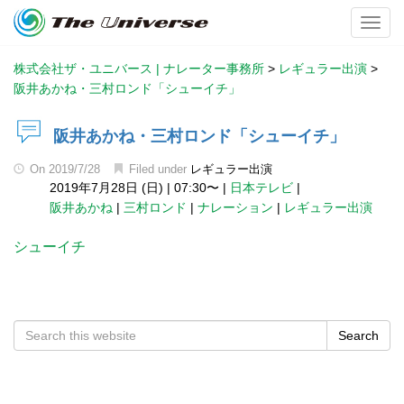
Toggl
株式会社ザ・ユニバース | ナレーター事務所
>
レギュラー出演
>
阪井あかね・三村ロンド「シューイチ」
阪井あかね・三村ロンド「シューイチ」
On
2019/7/28
Filed under
レギュラー出演
2019年7月28日 (日)
|
07:30〜
|
日本テレビ
|
阪井あかね
|
三村ロンド
|
ナレーション
|
レギュラー出演
シューイチ
Search