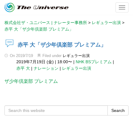
Toggl
株式会社ザ・ユニバース | ナレーター事務所
>
レギュラー出演
>
赤平 大「ザ少年倶楽部 プレミアム」
赤平 大「ザ少年倶楽部 プレミアム」
On
2019/7/19
Filed under
レギュラー出演
2019年7月19日 (金)
|
18:00〜
|
NHK BSプレミアム
|
赤平 大
|
ナレーション
|
レギュラー出演
ザ少年倶楽部 プレミアム
Search