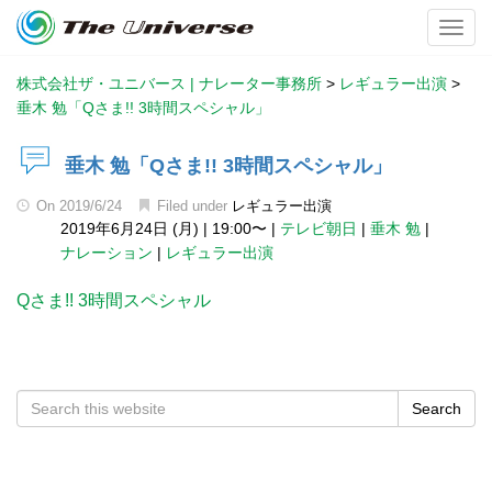
Toggl
株式会社ザ・ユニバース | ナレーター事務所
>
レギュラー出演
>
垂木 勉「Qさま!! 3時間スペシャル」
垂木 勉「Qさま!! 3時間スペシャル」
On
2019/6/24
Filed under
レギュラー出演
2019年6月24日 (月)
|
19:00〜
|
テレビ朝日
|
垂木 勉
|
ナレーション
|
レギュラー出演
Qさま!! 3時間スペシャル
Search