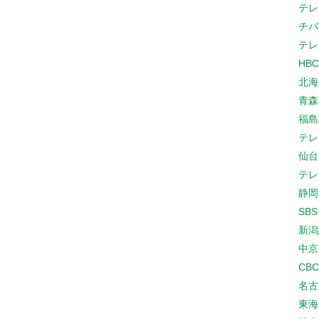
テレ
チバ
テレ
HB
北海
青森
福島
テレ
仙台
テレ
静岡
SB
新潟
中京
CB
名古
東海