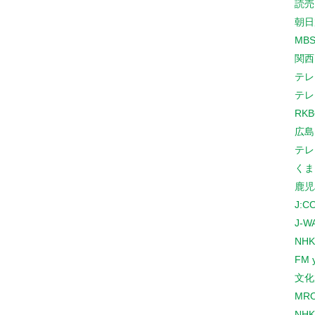
読売
朝日
MB
関西
テレ
テレ
RK
広島
テレ
くま
鹿児
J:
J-W
NHK
FM 
文化
MR
NH