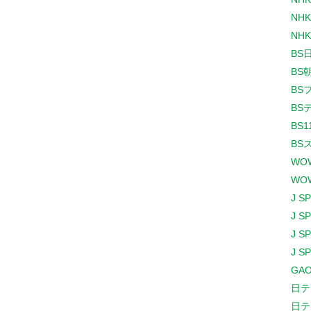
NHK
NHK
BS
BS
BS
BS
BS1
BS
WO
WO
J S
J S
J S
J S
GAO
日テ
日テ