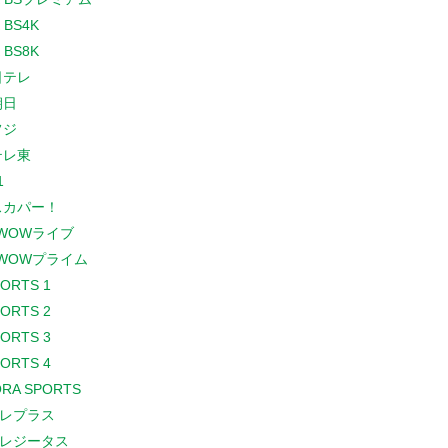
 BS4K
 BS8K
日テレ
朝日
フジ
テレ東
1
スカパー！
WOWライブ
WOWプライム
PORTS 1
PORTS 2
PORTS 3
PORTS 4
RA SPORTS
レプラス
レジータス