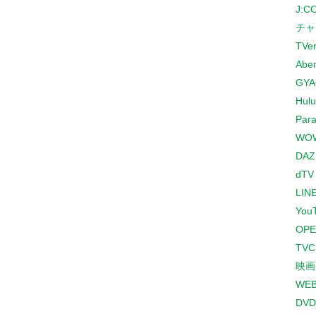
J:
チャ
TVe
Abe
GYA
Hulu
Para
WO
DAZ
dTV
LINE
You
OPE
TV
映画
WE
DVD