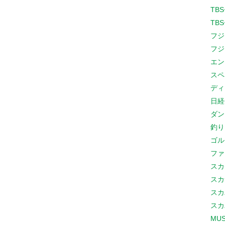
TB
TB
フジ
フジ
エン
スペ
ディ
日経
ダン
釣り
ゴル
ファ
スカ
スカ
スカ
スカ
MUS