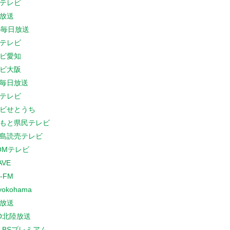
テレビ
放送
S毎日放送
テレビ
ビ愛知
ビ大阪
B毎日放送
テレビ
ビせとうち
もと県民テレビ
島読売テレビ
COMテレビ
AVE
-FM
yokohama
放送
O北陸放送
K BSプレミアム