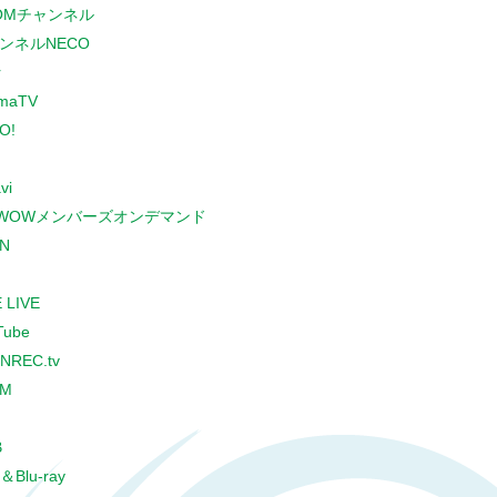
COMチャンネル
ンネルNECO
r
maTV
O!
vi
WOWメンバーズオンデマンド
N
 LIVE
Tube
NREC.tv
CM
B
＆Blu-ray