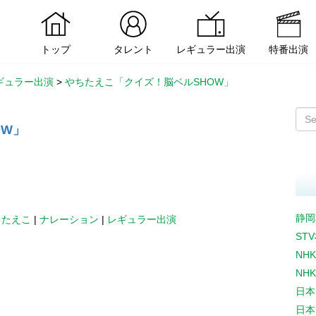
トップ
タレント
レギュラー出演
特番出演
ギュラー出演
>
やちたえこ「クイズ！脳ベルSHOW」
OW」
静岡
ちたえこ
|
ナレーション
|
レギュラー出演
ST
NH
NH
日本
日本