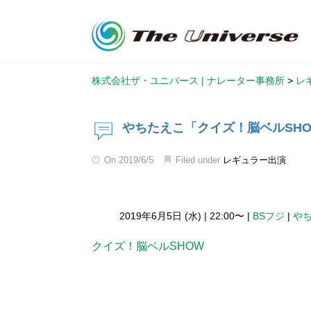
株式会社ザ・ユニバース | ナレーター事務所
>
レ
やちたえこ「クイズ！脳ベルSH
On
2019/6/5
Filed under
レギュラー出演
2019年6月5日 (水)
|
22:00〜
|
BSフジ
|
や
クイズ！脳ベルSHOW