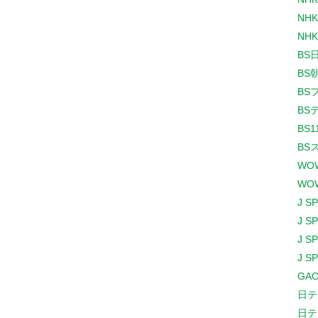
NHK
NHK
BS
BS
BS
BS
BS1
BS
WO
WO
J S
J S
J S
J S
GAO
日テ
日テ