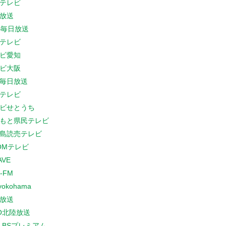
テレビ
放送
S毎日放送
テレビ
ビ愛知
ビ大阪
B毎日放送
テレビ
ビせとうち
もと県民テレビ
島読売テレビ
COMテレビ
AVE
-FM
yokohama
放送
O北陸放送
K BSプレミアム