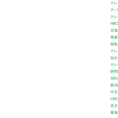
テレ
チバ
テレ
HB
北海
青森
福島
テレ
仙台
テレ
静岡
SB
新潟
中京
CB
名古
東海