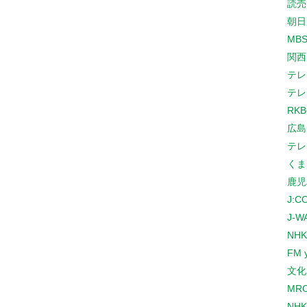
読売
朝日
MB
関西
テレ
テレ
RK
広島
テレ
くま
鹿児
J:
J-W
NHK
FM 
文化
MR
NH