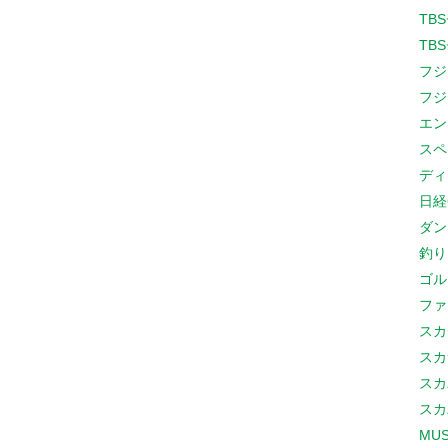
TB
TB
フジ
フジ
エン
スペ
ディ
日経
ダン
釣り
ゴル
ファ
スカ
スカ
スカ
スカ
MUS