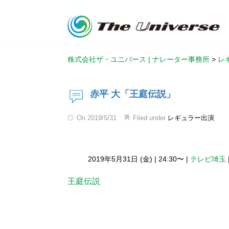
株式会社ザ・ユニバース | ナレーター事務所
>
レ
赤平 大「王庭伝説」
On
2019/5/31
Filed under
レギュラー出演
2019年5月31日 (金)
|
24:30〜
|
テレビ埼玉
王庭伝説