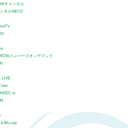
COMチャンネル
ンネルNECO
r
maTV
O!
vi
WOWメンバーズオンデマンド
N
 LIVE
Tube
NREC.tv
CM
B
＆Blu-ray