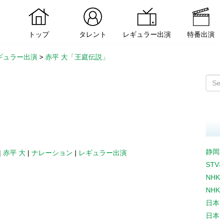
トップ
タレント
レギュラー出演
特番出演
ギュラー出演
>
赤平 大「王庭伝説」
静岡
|
赤平 大
|
ナレーション
|
レギュラー出演
ST
NH
NH
日本
日本