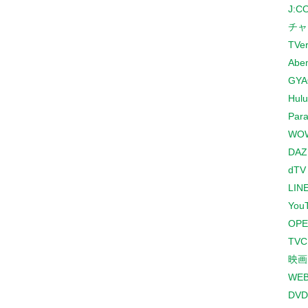
J:
チャ
TVe
Abe
GYA
Hulu
Para
WO
DAZ
dTV
LINE
You
OPE
TV
映画
WE
DVD