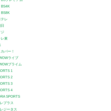
 BS4K
 BS8K
日テレ
朝日
フジ
テレ東
1
スカパー！
WOWライブ
WOWプライム
PORTS 1
PORTS 2
PORTS 3
PORTS 4
RA SPORTS
レプラス
レジータス