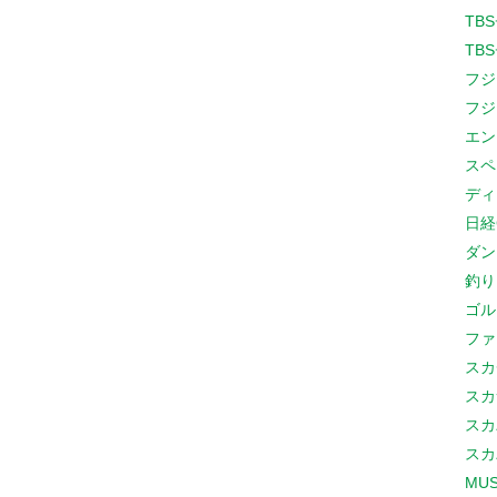
TB
TB
フジ
フジ
エン
スペ
ディ
日経
ダン
釣り
ゴル
ファ
スカ
スカ
スカ
スカ
MUS