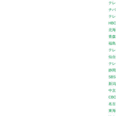
テレ
チバ
テレ
HB
北海
青森
福島
テレ
仙台
テレ
静岡
SB
新潟
中京
CB
名古
東海