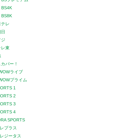
 BS4K
 BS8K
日テレ
朝日
フジ
テレ東
1
スカパー！
WOWライブ
WOWプライム
PORTS 1
PORTS 2
PORTS 3
PORTS 4
RA SPORTS
レプラス
レジータス