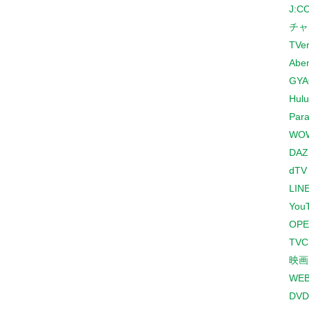
J:
チャ
TVe
Abe
GYA
Hulu
Para
WO
DAZ
dTV
LINE
You
OPE
TV
映画
WE
DVD