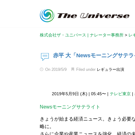
株式会社ザ・ユニバース | ナレーター事務所
>
レ
赤平 大「Newsモーニングサテラ
On
2019/5/9
Filed under
レギュラー出演
2019年5月9日 (木)
|
05:45〜
|
テレビ東京
|
Newsモーニングサテライト
きょうが始まる経済ニュース。きょう必要
略に。
さらに企業や産業ニュースを強化。経済の