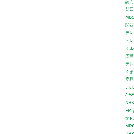
読売
朝日
MB
関西
テレ
テレ
RK
広島
テレ
くま
鹿児
J:
J-W
NHK
FM 
文化
MR
NH