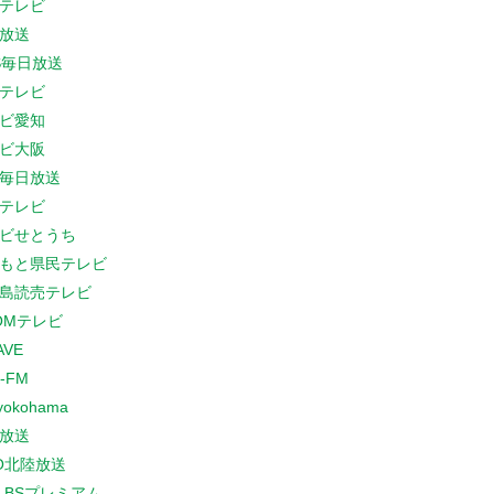
テレビ
放送
S毎日放送
テレビ
ビ愛知
ビ大阪
B毎日放送
テレビ
ビせとうち
もと県民テレビ
島読売テレビ
COMテレビ
AVE
-FM
yokohama
放送
O北陸放送
K BSプレミアム