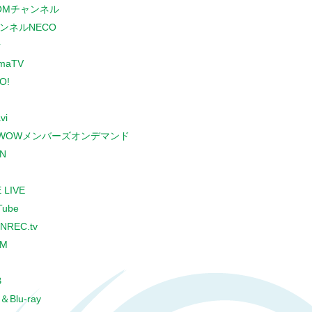
COMチャンネル
ンネルNECO
r
maTV
O!
vi
WOWメンバーズオンデマンド
N
 LIVE
Tube
NREC.tv
CM
B
＆Blu-ray