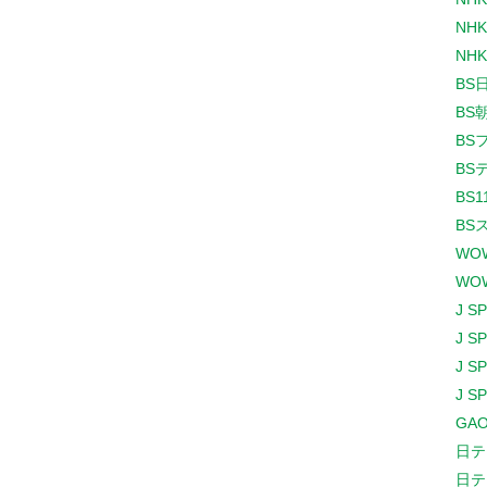
NHK
NHK
BS
BS
BS
BS
BS1
BS
WO
WO
J S
J S
J S
J S
GAO
日テ
日テ