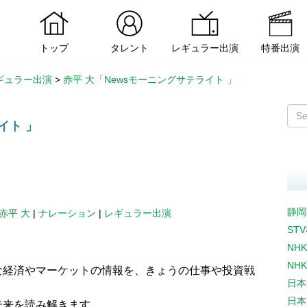
トップ
タレント
レギュラー出演
特番出演
ギュラー出演
>
赤平 大「Newsモーニングサテライト 」
イト 」
静岡
赤平 大
|
ナレーション
|
レギュラー出演
ST
NH
NH
な経済やマーケットの情報を、きょうの仕事や投資戦
日本
日本
未来を読み解きます。