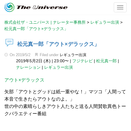
Toggl
株式会社ザ・ユニバース | ナレーター事務所
>
レギュラー出演
>
松元真一郎「アウト×デラックス」
松元真一郎「アウト×デラックス」
On
2019/5/2
Filed under
レギュラー出演
2019年5月2日 (木)
|
23:00〜
|
フジテレビ
|
松元真一郎
|
ナレーション
|
レギュラー出演
アウト×デラックス
矢部「アウトとグッドは紙一重やな！」マツコ「人間って
本音で生きたらアウトなのよ。」
世の中の素晴らしきアウト人たちと送る人間賛歌異色トー
クバラエティー番組