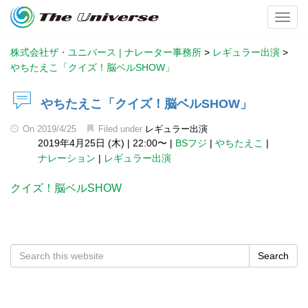
Toggl
株式会社ザ・ユニバース | ナレーター事務所
>
レギュラー出演
>
やちたえこ「クイズ！脳ベルSHOW」
やちたえこ「クイズ！脳ベルSHOW」
On
2019/4/25
Filed under
レギュラー出演
2019年4月25日 (木)
|
22:00〜
|
BSフジ
|
やちたえこ
|
ナレーション
|
レギュラー出演
クイズ！脳ベルSHOW
Search