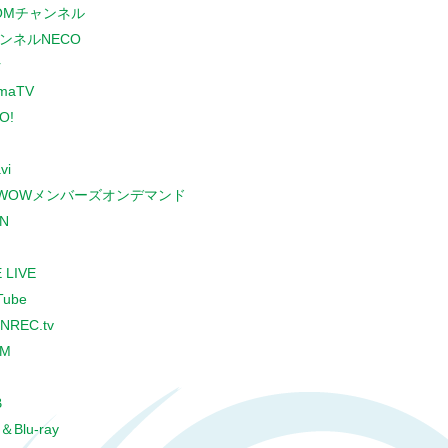
COMチャンネル
ンネルNECO
r
maTV
O!
vi
WOWメンバーズオンデマンド
N
 LIVE
Tube
NREC.tv
CM
B
＆Blu-ray