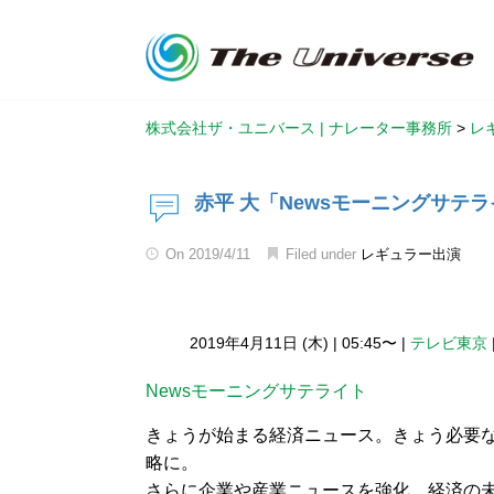
株式会社ザ・ユニバース | ナレーター事務所
>
レ
赤平 大「Newsモーニングサテラ
On
2019/4/11
Filed under
レギュラー出演
2019年4月11日 (木)
|
05:45〜
|
テレビ東京
Newsモーニングサテライト
きょうが始まる経済ニュース。きょう必要
略に。
さらに企業や産業ニュースを強化。経済の