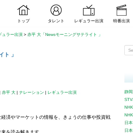
トップ
タレント
レギュラー出演
特番出演
ギュラー出演
>
赤平 大「Newsモーニングサテライト 」
イト 」
静岡
|
赤平 大
|
ナレーション
|
レギュラー出演
ST
NH
NH
な経済やマーケットの情報を、きょうの仕事や投資戦
日本
日本
未来を読み解きます。