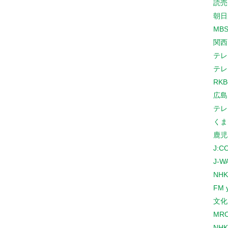
読売
朝日
MB
関西
テレ
テレ
RK
広島
テレ
くま
鹿児
J:
J-W
NHK
FM 
文化
MR
NH