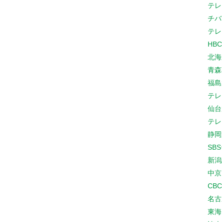
テレ
チバ
テレ
HB
北海
青森
福島
テレ
仙台
テレ
静岡
SB
新潟
中京
CB
名古
東海