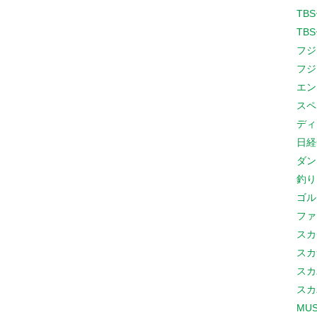
TB
TB
フジ
フジ
エン
スペ
ディ
日経
ダン
釣り
ゴル
ファ
スカ
スカ
スカ
スカ
MUS