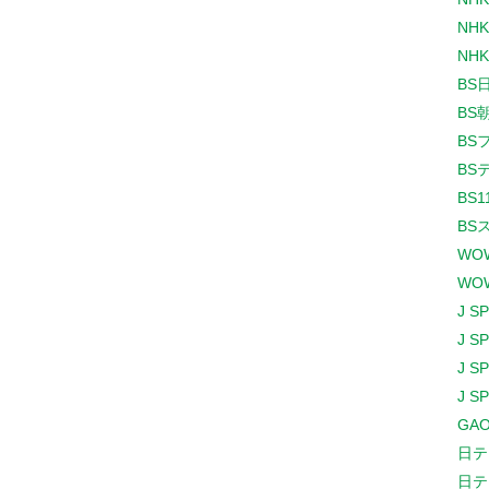
NHK
NHK
BS
BS
BS
BS
BS1
BS
WO
WO
J S
J S
J S
J S
GAO
日テ
日テ