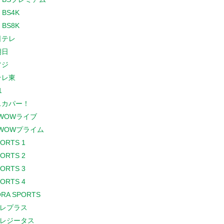
 BS4K
 BS8K
日テレ
朝日
フジ
テレ東
1
スカパー！
WOWライブ
WOWプライム
PORTS 1
PORTS 2
PORTS 3
PORTS 4
RA SPORTS
レプラス
レジータス