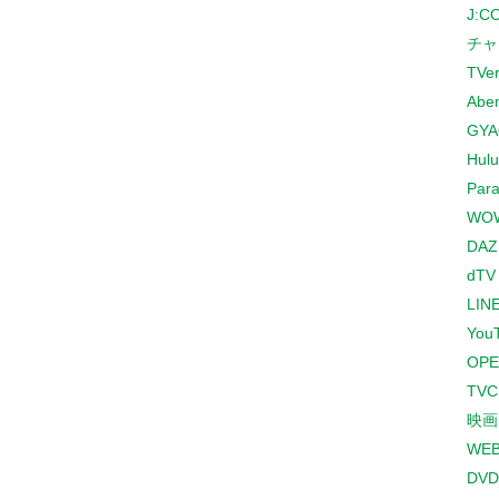
J:
チャ
TVe
Abe
GYA
Hulu
Para
WO
DAZ
dTV
LINE
You
OPE
TV
映画
WE
DVD