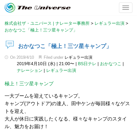
Toggl
株式会社ザ・ユニバース | ナレーター事務所
>
レギュラー出演
>
おかなつこ「極上！三ツ星キャンプ」
おかなつこ「極上！三ツ星キャンプ」
On
2019/4/10
Filed under
レギュラー出演
2019年4月10日 (水)
|
21:00〜
|
BS日テレ
|
おかなつこ
|
ナレーション
|
レギュラー出演
極上！三ツ星キャンプ
一大ブームを迎えているキャンプ。
キャンプ(アウトドア)の達人、田中ケンが毎回様々なゲス
トを迎え、
大人が休日に実践したくなる、様々なキャンプのスタイ
ル、魅力をお届け！