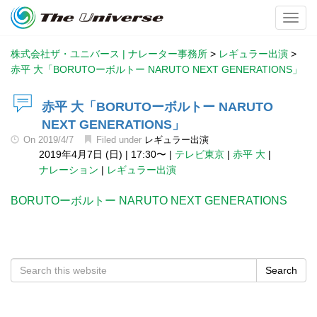
Toggl
株式会社ザ・ユニバース | ナレーター事務所
>
レギュラー出演
>
赤平 大「BORUTOーボルトー NARUTO NEXT GENERATIONS」
赤平 大「BORUTOーボルトー NARUTO
NEXT GENERATIONS」
On
2019/4/7
Filed under
レギュラー出演
2019年4月7日 (日)
|
17:30〜
|
テレビ東京
|
赤平 大
|
ナレーション
|
レギュラー出演
BORUTOーボルトー NARUTO NEXT GENERATIONS
Search