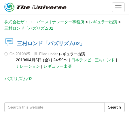
Toggl
株式会社ザ・ユニバース | ナレーター事務所
>
レギュラー出演
>
三村ロンド「バズリズム02」
三村ロンド「バズリズム02」
On
2019/4/5
Filed under
レギュラー出演
2019年4月5日 (金)
|
24:59〜
|
日本テレビ
|
三村ロンド
|
ナレーション
|
レギュラー出演
バズリズム02
Search