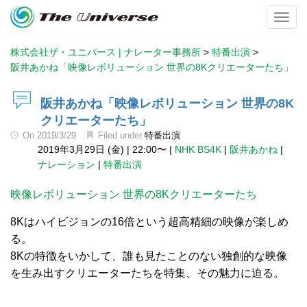
Toggl
株式会社ザ・ユニバース | ナレーター事務所
>
特番出演
>
阪井あかね「映像レボリューション 世界の8Kクリエーターたち」
阪井あかね「映像レボリューション 世界の8K
クリエーターたち」
On
2019/3/29
Filed under
特番出演
2019年3月29日 (金)
|
22:00〜
|
NHK BS4K
|
阪井あかね
|
ナレーション
|
特番出演
映像レボリューション 世界の8Kクリエーターたち
8Kはハイビジョンの16倍という超高精細の映像が楽しめ
る。
8Kの特徴をいかして、誰も見たことのない独創的な映像
を生み出すクリエーターたちを特集、その魅力に迫る。