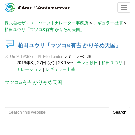
Toggl
株式会社ザ・ユニバース | ナレーター事務所
>
レギュラー出演
>
柏田ユウリ「マツコ&有吉 かりそめ天国」
柏田ユウリ「マツコ&有吉 かりそめ天国」
On
2019/3/27
Filed under
レギュラー出演
2019年3月27日 (水)
|
23:15〜
|
テレビ朝日
|
柏田ユウリ
|
ナレーション
|
レギュラー出演
マツコ&有吉 かりそめ天国
Search