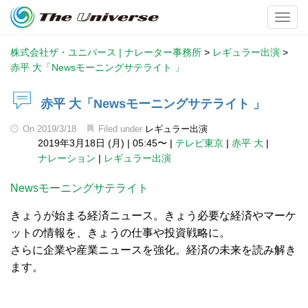
Toggl
株式会社ザ・ユニバース | ナレーター事務所
>
レギュラー出演
>
赤平 大「Newsモーニングサテライト 」
赤平 大「Newsモーニングサテライト 」
On
2019/3/18
Filed under
レギュラー出演
2019年3月18日 (月)
|
05:45〜
|
テレビ東京
|
赤平 大
|
ナレーション
|
レギュラー出演
Newsモーニングサテライト
きょうが始まる経済ニュース。きょう必要な経済やマーケ
ットの情報を、きょうの仕事や投資戦略に。
さらに企業や産業ニュースを強化。経済の未来を読み解き
ます。